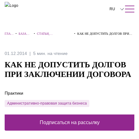
ПОИСК ПО САЙТУ
Закрыть
RU
English
ГЛАВ
•
БАЗА
•
СТАТЬИ,
•
КАК НЕ ДОПУСТИТЬ ДОЛГОВ ПРИ
中文
НАЯ
ЗНАНИЙ
КОММЕНТАРИИ,
ЗАКЛЮЧЕНИИ ДОГОВОРА
ИНТЕРВЬЮ
한국어
01.12.2014
5 мин. на чтение
Deutsch
КАК НЕ ДОПУСТИТЬ ДОЛГОВ
Italiano
ПРИ ЗАКЛЮЧЕНИИ ДОГОВОРА
Español
Практики
Français
Административно-правовая защита бизнеса
日本語
Português
Подписаться на рассылку
Türkçe