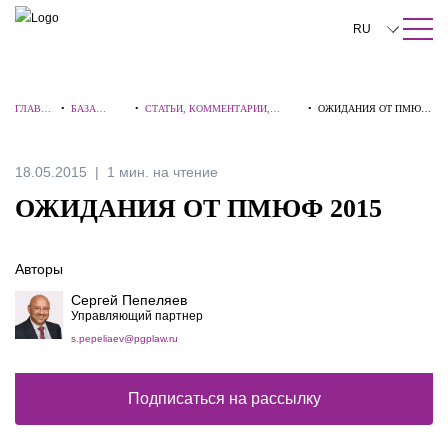
ПОИСК ПО САЙТУ
Закрыть
RU
English
ГЛАВНА
•
БАЗА
•
СТАТЬИ, КОММЕНТАРИИ,
•
ОЖИДАНИЯ ОТ ПМЮФ
中文
Я
ЗНАНИЙ
ИНТЕРВЬЮ
2015
한국어
18.05.2015
1 мин. на чтение
Deutsch
ОЖИДАНИЯ ОТ ПМЮФ 2015
Italiano
Авторы
Español
Сергей Пепеляев
Français
Управляющий партнер
s.pepeliaev@pgplaw.ru
日本語
Português
Подписаться на рассылку
Türkçe