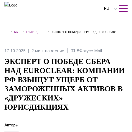
ПОИСК ПО САЙТУ
Закрыть
RU
English
ГЛ
•
БАЗА
•
СТАТЬИ,
•
ЭКСПЕРТ О ПОБЕДЕ СБЕРА НАД EUROCLEAR:
中文
АВ
ЗНА
КОММЕНТАР
КОМПАНИИ РФ ВЗЫЩУТ УЩЕРБ ОТ
НА
НИЙ
ИИ,
ЗАМОРОЖЕННЫХ АКТИВОВ В «ДРУЖЕСКИХ»
Я
ИНТЕРВЬЮ
ЮРИСДИКЦИЯХ
한국어
17.10.2025
2 мин. на чтение
ВФокусе Mail
Deutsch
ЭКСПЕРТ О ПОБЕДЕ СБЕРА
Italiano
НАД EUROCLEAR: КОМПАНИИ
РФ ВЗЫЩУТ УЩЕРБ ОТ
Español
ЗАМОРОЖЕННЫХ АКТИВОВ В
Français
«ДРУЖЕСКИХ»
日本語
ЮРИСДИКЦИЯХ
Português
Авторы
Türkçe