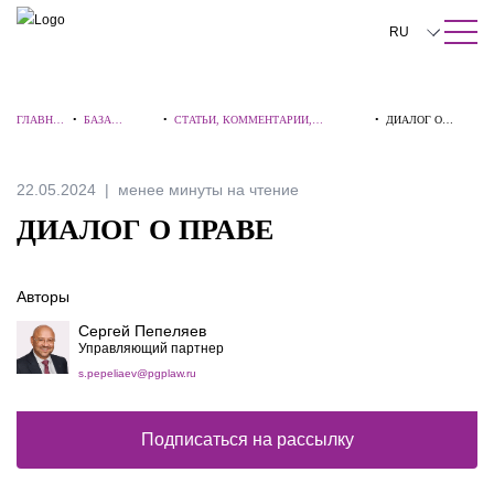
ПОИСК ПО САЙТУ
Закрыть
RU
English
ГЛАВНА
•
БАЗА
•
СТАТЬИ, КОММЕНТАРИИ,
•
ДИАЛОГ О
中文
Я
ЗНАНИЙ
ИНТЕРВЬЮ
ПРАВЕ
한국어
22.05.2024
менее минуты на чтение
Deutsch
ДИАЛОГ О ПРАВЕ
Italiano
Авторы
Español
Сергей Пепеляев
Français
Управляющий партнер
s.pepeliaev@pgplaw.ru
日本語
Português
Подписаться на рассылку
Türkçe