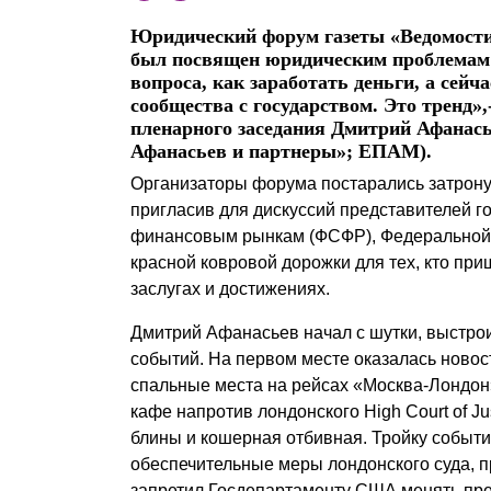
Почему «Пепеляев Групп»?
Юридический форум газеты «Ведомости
был посвящен юридическим проблемам 
Обращение Управляющего
вопроса, как заработать деньги, а сей
Партнера
сообщества с государством. Это тренд»
пленарного заседания Дмитрий Афанась
Афанасьев и партнеры»; ЕПАМ).
Социальная
ответственность
Организаторы форума постарались затрону
пригласив для дискуссий представителей г
финансовым рынкам (ФСФР), Федеральной 
красной ковровой дорожки для тех, кто пр
заслугах и достижениях.
Дмитрий Афанасьев начал с шутки, выстро
событий. На первом месте оказалась новость
спальные места на рейсах «Москва-Лондон
кафе напротив лондонского High Court of J
блины и кошерная отбивная. Тройку событи
обеспечительные меры лондонского суда, п
запретил Госдепартаменту США менять през