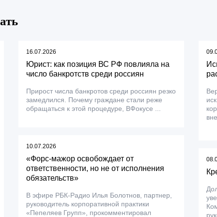
ать
16.07.2026
09.
Юрист: как позиция ВС РФ повлияла на
Ис
число банкротств среди россиян
ра
Прирост числа банкротов среди россиян резко
Вер
замедлился. Почему граждане стали реже
ис
обращаться к этой процедуре, ВФокусе ...
ко
вне
10.07.2026
«Форс-мажор освобождает от
08.
ответственности, но не от исполнения
Кр
обязательств»
До
В эфире РБК-Радио Илья Болотнов, партнер,
уве
руководитель корпоративной практики
Ком
«Пепеляев Групп», прокомментировал
рук