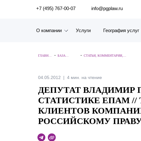
ПОИСК ПО САЙТУ
+7 (495) 767-00-07
info@pgplaw.ru
О компании
Услуги
География услуг
Знакомство с компанией
ГЛАВНА
•
БАЗА
•
СТАТЬИ, КОММЕНТАРИИ,
География услуг
Я
ЗНАНИЙ
ИНТЕРВЬЮ
Наш опыт
04.05.2012
4 мин. на чтение
ДЕПУТАТ ВЛАДИМИР 
Рейтинги, Награды, Цифры
СТАТИСТИКЕ ЕПАМ //
Новости
КЛИЕНТОВ КОМПАНИ
РОССИЙСКОМУ ПРАВ
Карьера
История компании