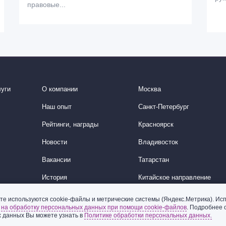
правовые...
уги
О компании
Москва
Наш опыт
Санкт-Петербург
Рейтинги, награды
Красноярск
Новости
Владивосток
Вакансии
Татарстан
История
Китайское направление
Корейское направление
те используются cookie-файлы и метрические системы (Яндекс.Метрика). Исп
ь
на обработку персональных данных при помощи cookie-файлов
. Подробнее 
Ближний Восток
 данных Вы можете узнать в
Политике обработки персональных данных.