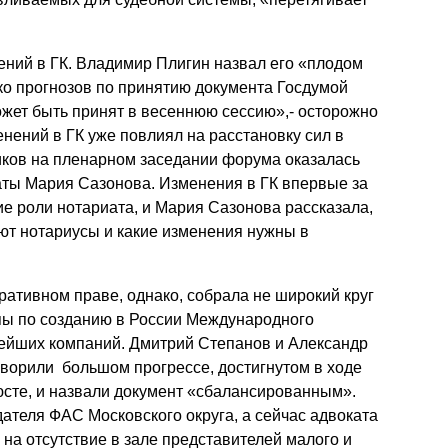
ений в ГК. Владимир Плигин назвал его «плодом
ко прогнозов по принятию документа Госдумой
может быть принят в весеннюю сессию»,- осторожно
нений в ГК уже повлиял на расстановку сил в
иков на пленарном заседании форума оказалась
ты Мария Сазонова. Изменения в ГК впервые за
е роли нотариата, и Мария Сазонова рассказала,
т нотариусы и какие изменения нужны в
ративном праве, однако, собрала не широкий круг
ппы по созданию в России Международного
ейших компаний. Дмитрий Степанов и Александр
оворили большом прогрессе, достигнутом в ходе
юсте, и назвали документ «сбалансированным».
ателя ФАС Московского округа, а сейчас адвоката
а отсутствие в зале представителей малого и