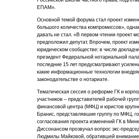
ЕПАМ».
Основной темой форума стал проект измен
большого количества компромиссов», одна
давать не стал. «В первом чтении проект 
предположил депутат. Впрочем, проект изме
юридическом сообществе: в числе докладч
президент Федеральной нотариальной пала
последние 15 лет предусматривают усилени
какие информационные технологии внедряю
законодательстве о нотариате.
Тематическая сессия о реформе ГК и корпо
участников – представителей рабочей гру
финансовой центра (МФЦ) и юристов крупн
Бранис, представлявшие группу по МФЦ, г
согласования проекта изменений ГК в Мин
Диссонансом прозвучал вопрос экс-председ
Людмилы Майковой, обратившей внимание н