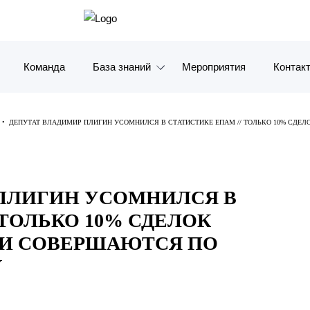
Команда
База знаний
Мероприятия
Контак
Обзоры
Москв
•
ДЕПУТАТ ВЛАДИМИР ПЛИГИН УСОМНИЛСЯ В СТАТИСТИКЕ ЕПАМ // ТОЛЬКО 10% СД
Алерты
Санкт-
ПРАВУ
Статьи и комментарии
Красно
ПЛИГИН УСОМНИЛСЯ В
Видео
Влади
 ТОЛЬКО 10% СДЕЛОК
Книги
Татарс
И СОВЕРШАЮТСЯ ПО
У
Журналы
ОАЭ
Антикризисный инфопортал
Корея