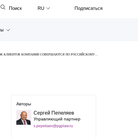
Поиск
RU
Подписаться
Закрыть
English
ты
中文
한국어
а
ЕЛОК КЛИЕНТОВ КОМПАНИИ СОВЕРШАЮТСЯ ПО РОССИЙСКОМУ
Deutsch
Петербург
Italiano
ярск
Español
восток
Français
тан
Авторы
日本語
Сергей Пепеляев
Português
Управляющий партнер
s.pepeliaev@pgplaw.ru
Türkçe