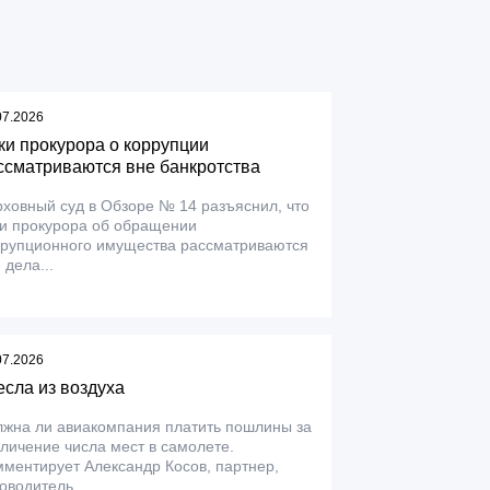
07.2026
ки прокурора о коррупции
ссматриваются вне банкротства
ховный суд в Обзоре № 14 разъяснил, что
ки прокурора об обращении
ррупционного имущества рассматриваются
 дела...
07.2026
есла из воздуха
лжна ли авиакомпания платить пошлины за
личение числа мест в самолете.
ментирует Александр Косов, партнер,
оводитель...