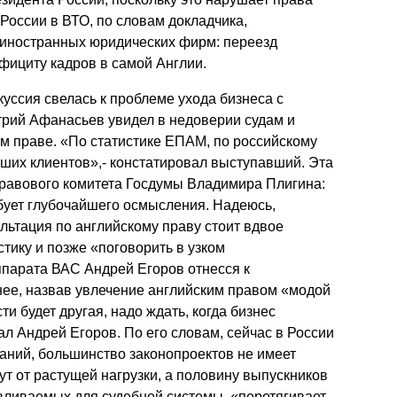
России в ВТО, по словам докладчика,
и иностранных юридических фирм: переезд
ефициту кадров в самой Англии.
куссия свелась к проблеме ухода бизнеса с
трий Афанасьев увидел в недоверии судам и
м праве. «По статистике ЕПАМ, по российскому
ших клиентов»,- констатировал выступавший. Эта
равового комитета Госдумы Владимира Плигина:
бует глубочайшего осмысления. Надеюсь,
ультация по английскому праву стоит вдвое
тику и позже «поговорить в узком
ппарата ВАС Андрей Егоров отнесся к
ее, назвав увлечение английским правом «модой
и будет другая, надо ждать, когда бизнес
зал Андрей Егоров. По его словам, сейчас в России
аний, большинство законопроектов не имеет
ут от растущей нагрузки, а половину выпускников
вливаемых для судебной системы, «перетягивает