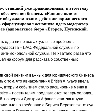
Презентации экспертов
Китай
», ставший уже традиционным, в этом году
обеспечения бизнеса. «Раньше шли от
Брошюры
час обсуждаем взаимодействие юридического
,- сформулировал основную идею модератор
ев (адвокатское бюро «Егоров, Пугинский,
ть едва ли не все актуальные проблемы,
осударства – ВАС, Федеральной службы по
антимонопольной службы. Не хватало разве что
ишел на форум для рассказа о собственных
ив свой рейтинг важных для юридического бизнеса
 о том, что авиакомпания British Airways ввела
», вторым событием стало расширение меню в
ustice – посетителям предлагаются теперь холодец,
й, по версии Дмитрия Афанасьева, замкнули
ринятые по требованию Бориса Березовского: суд
идента России, поскольку это нарушает права