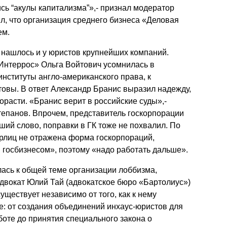
сь “акулы капитализма”»,- признал модератор
л, что организация среднего бизнеса «Деловая
ем.
 нашлось и у юристов крупнейших компаний.
Интеррос» Ольга Войтович усомнилась в
институты англо-американского права, к
товы. В ответ Александр Бранис выразил надежду,
орасти. «Бранис верит в российские суды»,-
тепанов. Впрочем, представитель госкорпорации
ий слово, поправки в ГК тоже не похвалил. По
рлиц не отражена форма госкорпораций,
 госбизнесом», поэтому «надо работать дальше».
лась к общей теме организации лоббизма,
двокат Юлий Тай (адвокатское бюро «Бартолиус»)
уществует независимо от того, как к нему
: от создания объединений инхаус-юристов для
боте до принятия специального закона о