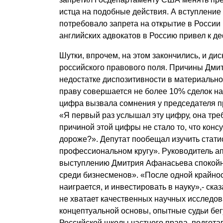
истца на подобные действия. А вступление 
потребовало запрета на открытие в Росси
английских адвокатов в Россию привел к д
Шутки, впрочем, на этом закончились, и дис
российского правового поля. Причины Дми
недостатке диспозитивности в материально
праву совершается не более 10% сделок на
цифра вызвала сомнения у председателя п
«Я первый раз услышал эту цифру, она тре
причиной этой цифры не стало то, что конс
дороже?». Депутат пообещал изучить статис
профессиональном кругу». Руководитель а
выступлению Дмитрия Афанасьева спокойн
среди бизнесменов». «После одной крайност
наиграется, и инвестировать в науку»,- ска
не хватает качественных научных исследов
концептуальной основы, опытные судьи бег
Российской школы частного права, подгота