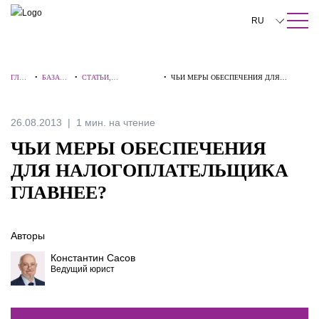
ПОИСК ПО САЙТУ
Закрыть
RU
English
ГЛАВ
•
БАЗА
•
СТАТЬИ,
•
ЧЬИ МЕРЫ ОБЕСПЕЧЕНИЯ ДЛЯ
中文
НАЯ
ЗНАНИЙ
КОММЕНТАРИИ,
НАЛОГОПЛАТЕЛЬЩИКА ГЛАВНЕЕ?
ИНТЕРВЬЮ
한국어
26.08.2013
1 мин. на чтение
Deutsch
ЧЬИ МЕРЫ ОБЕСПЕЧЕНИЯ
Italiano
ДЛЯ НАЛОГОПЛАТЕЛЬЩИКА
ГЛАВНЕЕ?
Español
Français
Авторы
日本語
Константин Сасов
Ведущий юрист
Português
Türkçe