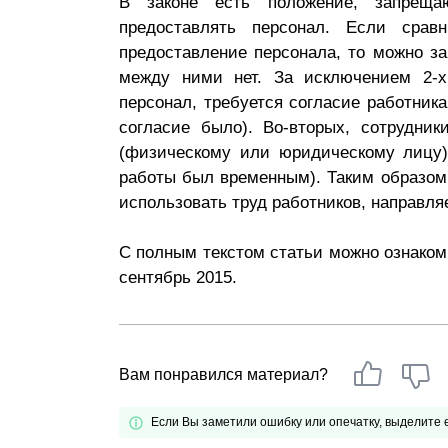
В законе есть положение, запреща
Почему «Пепеляев Групп»?
предоставлять персонал. Если сра
предоставление персонала, то можно з
Обращение Управляющего
между ними нет. За исключением 2-х
Партнера
персонал, требуется согласие работника
согласие было). Во-вторых, сотрудник
Социальная
(физическому или юридическому лицу)
ответственность
работы был временным). Таким образом,
использовать труд работников, направл
С полным текстом статьи можно ознакоми
сентябрь 2015.
Вам понравился материал?
Если Вы заметили ошибку или опечатку, выделите