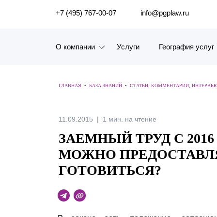
ПОИСК ПО САЙТУ
+7 (495) 767-00-07
info@pgplaw.ru
О компании
Услуги
География услуг
Знакомство с компанией
ГЛАВНАЯ
•
БАЗА ЗНАНИЙ
•
СТАТЬИ, КОММЕНТАРИИ, ИНТЕРВЬ
География услуг
Наш опыт
11.09.2015
1 мин. на чтение
ЗАЕМНЫЙ ТРУД С 2016
Рейтинги, Награды, Цифры
МОЖНО ПРЕДОСТАВЛЯ
Новости
ГОТОВИТЬСЯ?
Карьера
История компании