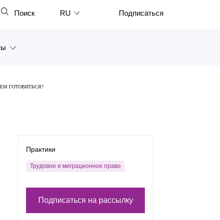
Поиск
RU
Подписаться
Закрыть
English
ты
中文
한국어
а
ЧЕМ ГОТОВИТЬСЯ?
Deutsch
Петербург
Italiano
ярск
Español
восток
Практики
Français
тан
Трудовое и миграционное право
日本語
Português
Подписаться на рассылку
Türkçe