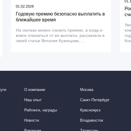
01.
01.02.2026
Ро
Годовую премию безопасно выплатить в
сч
ближайшее время
Уво
На сколько можно снизить премию, а когда и
ком
вовсе отказаться от ее выплаты, рассказала в
год
своей статье Виталия Кузнецова, ...
Ком
уги
О компании
Москва
Наш опыт
Санкт-Петербург
Рейтинги, награды
Красноярск
Новости
Владивосток
Вакансии
Татарстан