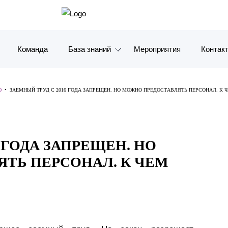
Команда
База знаний
Мероприятия
Контак
Обзоры
Москв
Ю
•
ЗАЕМНЫЙ ТРУД С 2016 ГОДА ЗАПРЕЩЕН. НО МОЖНО ПРЕДОСТАВЛЯТЬ ПЕРСОНАЛ. К 
Алерты
Санкт-
Статьи и комментарии
Красно
 ГОДА ЗАПРЕЩЕН. НО
Видео
Влади
ТЬ ПЕРСОНАЛ. К ЧЕМ
Книги
Татарс
Журналы
ОАЭ
Антикризисный инфопортал
Корея