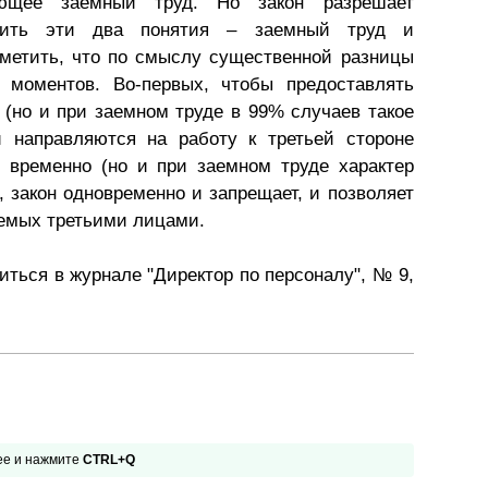
ющее заемный труд. Но закон разрешает
Презентации экспертов
Китай
внить эти два понятия – заемный труд и
аметить, что по смыслу существенной разницы
Брошюры
 моментов. Во-первых, чтобы предоставлять
 (но и при заемном труде в 99% случаев такое
и направляются на работу к третьей стороне
 временно (но и при заемном труде характер
 закон одновременно и запрещает, и позволяет
яемых третьими лицами.
ться в журнале "Директор по персоналу", № 9,
 ее и нажмите
CTRL+Q