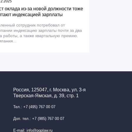
12.2025
ст оклада из-за новой должности тоже
итают индексацией зарплаты
ленный сотрудник потребовал от
пании индексацию зарплаты почти за два
а работы, а также квартальную премию.
пания...
Россия, 125047, г. Москва, ул. 3-я
Тверская-Ямская, д. 39, стр. 1
Тел.: +7 (495) 767 00 07
Доп. тел.: +7 (985) 767 00 07
E-mail: info@pgplaw.ru