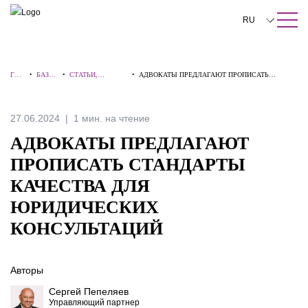
ПОИСК ПО САЙТУ
Закрыть
RU
English
ГЛА
•
БАЗА
•
СТАТЬИ,
•
АДВОКАТЫ ПРЕДЛАГАЮТ ПРОПИСАТЬ
中文
ВНА
ЗНАН
КОММЕНТАРИИ,
СТАНДАРТЫ КАЧЕСТВА ДЛЯ ЮРИДИЧЕСКИХ
Я
ИЙ
ИНТЕРВЬЮ
КОНСУЛЬТАЦИЙ
한국어
27.06.2024
1 мин. на чтение
Deutsch
АДВОКАТЫ ПРЕДЛАГАЮТ
Italiano
ПРОПИСАТЬ СТАНДАРТЫ
КАЧЕСТВА ДЛЯ
Español
ЮРИДИЧЕСКИХ
Français
КОНСУЛЬТАЦИЙ
日本語
Português
Авторы
Сергей Пепеляев
Türkçe
Управляющий партнер