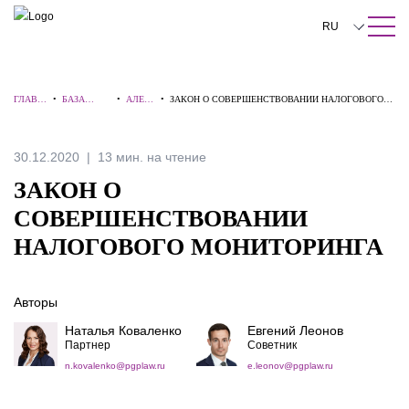
ПОИСК ПО САЙТУ
Закрыть
RU
English
ГЛАВН
•
БАЗА
•
АЛЕРТ
•
ЗАКОН О СОВЕРШЕНСТВОВАНИИ НАЛОГОВОГО
中文
АЯ
ЗНАНИЙ
Ы
МОНИТОРИНГА
한국어
30.12.2020
13 мин. на чтение
Deutsch
ЗАКОН О
Italiano
СОВЕРШЕНСТВОВАНИИ
НАЛОГОВОГО МОНИТОРИНГА
Español
Français
Авторы
日本語
Наталья Коваленко
Евгений Леонов
Партнер
Советник
Português
n.kovalenko@pgplaw.ru
e.leonov@pgplaw.ru
Türkçe