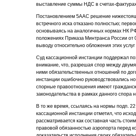
выставление суммы НДС в счетах-фактурах
Постановлением 5ААС решение нижестояще
встречного иска отказано полностью; перв
основываясь на аналогичных нормах НК РФ
положениях Приказа Минтранса России от 0
выводу относительно обложения этих услуг
Суд кассационной инстанции поддержал по
внимание, что, разрешая спор между двум
ними обязательственных отношений по дого
инстанции ошибочно руководствовались но
спорные правоотношения имеют гражданск
законодательства в рамках данного спора
В то же время, ссылаясь на нормы подп. 22 п.
кассационной инстанции отметил, что исхо
рассматривается как составная часть стоим
правовой обязанностью аэропорта перед к
доказательств исполнения своих обязательс