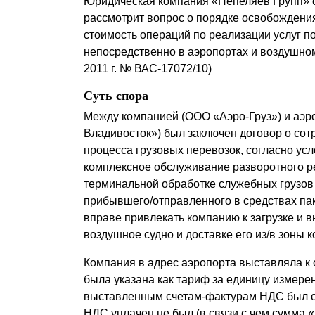
Юридическая компания «Пепеляев Групп» с
Почему «Пепеляев Групп»?
рассмотрит вопрос о порядке освобождени
стоимость операций по реализации услуг 
Обращение Управляющего
непосредственно в аэропортах и воздушном
Партнера
2011 г. № ВАС-17072/10)
Суть спора
Социальная
ответственность
Между компанией (ООО «Аэро-Груз») и аэ
Владивосток») был заключен договор о сот
процесса грузовых перевозок, согласно ус
комплексное обслуживание разворотного ре
терминальной обработке служебных грузов
прибывшего/отправленного в средствах пак
вправе привлекать компанию к загрузке и в
воздушное судно и доставке его из/в зоны 
Компания в адрес аэропорта выставляла к о
была указана как тариф за единицу измере
выставленным счетам-фактурам НДС был о
НДС уплачен не был (в связи с чем сумма 