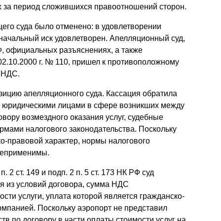
 за период сложившихся правоотношений сторон.
го суда было отменено: в удовлетворении
оначальный иск удовлетворен. Апелляционный суд,
, официальных разъяснениях, а также
2.10.2000 г. № 110, пришел к противоположному
 НДС.
зицию апелляционного суда. Кассация обратила
я юридическими лицами в сфере возникших между
вору возмездного оказания услуг, судебные
рмами налогового законодательства. Поскольку
о-правовой характер, нормы налогового
 неприменимы.
 2 ст. 149 и подп. 2 п. 5 ст. 173 НК РФ суд
дя из условий договора, сумма НДС
ости услуги, уплата которой является гражданско-
омпанией. Поскольку аэропорт не представил
тв по договору в части оплаты стоимости услуг на