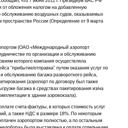
ообщает, что 7 июня 2011 г. Президиум ВАС РФ
Презентации экспертов
Китай
я от обложения налогом на добавленную
по обслуживанию воздушных судов, оказываемых
Брошюры
 пространстве России (Определение от 9 марта
ропортом (ОАО «Международный аэропорт
рудничестве по организации и обслуживанию
ловиям которого компания осуществляла
йса "прибытие/отправка" путем оказания услуг по
 и обслуживанию багажа разворотного рейса,
етирования (аэропорт по договору был также
ыгрузке багажа в средствах пакетирования из/на
комплектации в здании аэровокзала).
плате счета-фактуры, в которых стоимость услуг
ний, а также НДС в размере 18%. По некоторым
плачен аэропортом полностью, а по остальным
«недобора» была выставлена к оплате отдельными