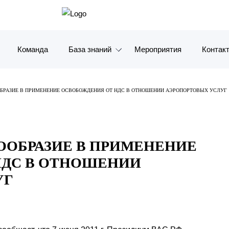
Команда
База знаний
Мероприятия
Контак
Обзоры
Москв
ВАС РФ ВНЕСЕТ ЕДИНООБРАЗИЕ В ПРИМЕНЕНИЕ ОСВОБОЖДЕНИЯ ОТ НДС В ОТНОШЕНИИ АЭРОПОРТОВЫХ УСЛУГ
Алерты
Санкт-
Статьи и комментарии
Красно
НООБРАЗИЕ В ПРИМЕНЕНИЕ
Видео
Влади
НДС В ОТНОШЕНИИ
Книги
Татарс
УГ
Журналы
ОАЭ
Антикризисный инфопортал
Корея