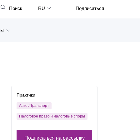
Поиск
RU
Подписаться
Закрыть
English
ты
中文
한국어
а
Deutsch
Петербург
Italiano
ярск
Español
восток
Практики
Français
тан
Авто / Транспорт
日本語
Налоговое право и налоговые споры
Português
Türkçe
Подписаться на рассылку