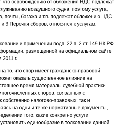
т, что освобождению от обложения НДС подлежат
луживанию воздушного судна, поэтому услуга,
, почты, багажа и т.п. подлежат обложению НДС
2 и 3 Перечня сборов, относятся к услугам,
вании и применении подп. 22 п. 2 ст. 149 НК РФ
нформации, размещенной на официальном сайте
2011 г.
на то, что спор имеет гражданско-правовой
ожет оказать существенное влияние на
астоящее время материалы судебной практики
многочисленных споров, связанных с
ак собственно налогово-правовых, так и
раясь на одни и те же нормативные документы,
делении того, какие конкретно услуги
установить единообразие в толковании данной