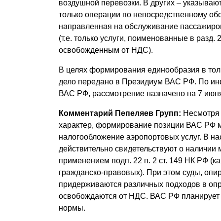
воздушной перевозки. В других – указываю
только операции по непосредственному обс
направленная на обслуживание пассажиров
(т.е. только услуги, поименованные в разд. 
освобожденным от НДС).
В целях формирования единообразия в толко
дело передано в Президиум ВАС РФ. По и
ВАС РФ, рассмотрение назначено на 7 июня 
Комментарий Пепеляев Групп:
Несмотря 
характер, формирование позиции ВАС РФ м
налогообложение аэропортовых услуг. В н
действительно свидетельствуют о наличии 
применением подп. 22 п. 2 ст. 149 НК РФ (к
гражданско-правовых). При этом суды, опи
придерживаются различных подходов в опре
освобождаются от НДС. ВАС РФ планирует 
нормы.