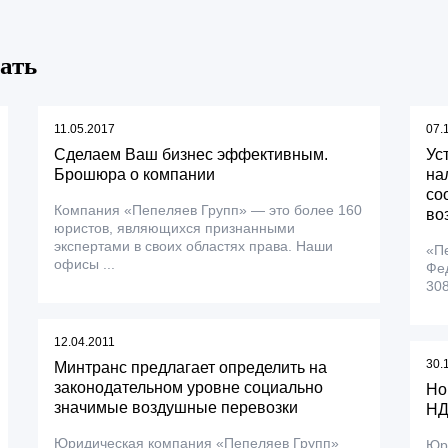
ать
11.05.2017
07.
Сделаем Ваш бизнес эффективным.
Ус
Брошюра о компании
на
со
Компания «Пепеляев Групп» — это более 160
во
юристов, являющихся признанными
экспертами в своих областях права. Наши
«П
офисы ...
Фед
308
12.04.2011
30.
Минтранс предлагает определить на
законодательном уровне социально
Но
значимые воздушные перевозки
НД
Юридическая компания «Пепеляев Групп»
Юр