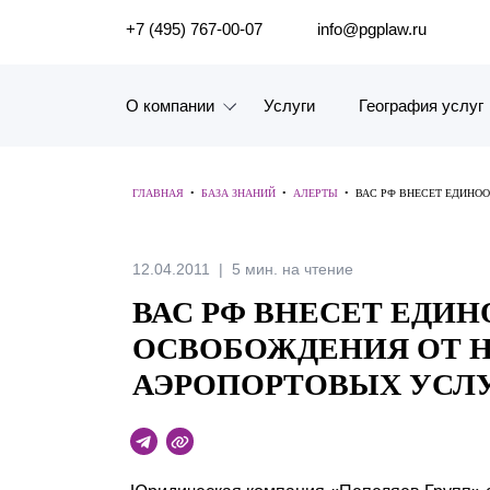
ПОИСК ПО САЙТУ
+7 (495) 767-00-07
info@pgplaw.ru
О компании
Услуги
География услуг
Знакомство с компанией
ГЛАВНАЯ
•
БАЗА ЗНАНИЙ
•
АЛЕРТЫ
•
География услуг
Наш опыт
12.04.2011
5 мин. на чтение
ВАС РФ ВНЕСЕТ ЕДИ
Рейтинги, Награды, Цифры
ОСВОБОЖДЕНИЯ ОТ 
Новости
АЭРОПОРТОВЫХ УСЛ
Карьера
История компании