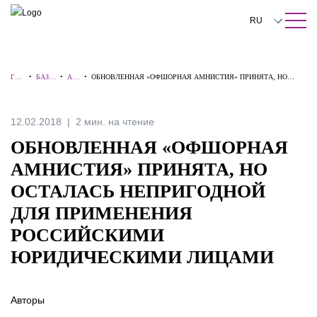
ПОИСК ПО САЙТУ
Закрыть
RU
English
ГЛА
•
БАЗА
•
АЛ
•
ОБНОВЛЕННАЯ «ОФШОРНАЯ АМНИСТИЯ» ПРИНЯТА, НО
中文
ВН
ЗНАН
ЕР
ОСТАЛАСЬ НЕПРИГОДНОЙ ДЛЯ ПРИМЕНЕНИЯ
АЯ
ИЙ
ТЫ
РОССИЙСКИМИ ЮРИДИЧЕСКИМИ ЛИЦАМИ
한국어
12.02.2018
2 мин. на чтение
Deutsch
ОБНОВЛЕННАЯ «ОФШОРНАЯ
Italiano
АМНИСТИЯ» ПРИНЯТА, НО
ОСТАЛАСЬ НЕПРИГОДНОЙ
Español
ДЛЯ ПРИМЕНЕНИЯ
Français
РОССИЙСКИМИ
日本語
ЮРИДИЧЕСКИМИ ЛИЦАМИ
Português
Авторы
Türkçe