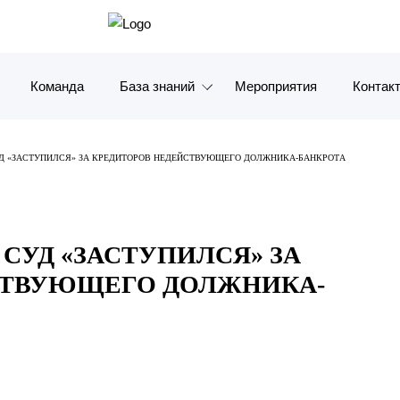
Команда
База знаний
Мероприятия
Контак
Обзоры
Москв
 «ЗАСТУПИЛСЯ» ЗА КРЕДИТОРОВ НЕДЕЙСТВУЮЩЕГО ДОЛЖНИКА-БАНКРОТА
Алерты
Санкт-
Статьи и комментарии
Красно
УД «ЗАСТУПИЛСЯ» ЗА
Видео
Влади
СТВУЮЩЕГО ДОЛЖНИКА-
Книги
Татарс
Журналы
ОАЭ
Антикризисный инфопортал
Корея