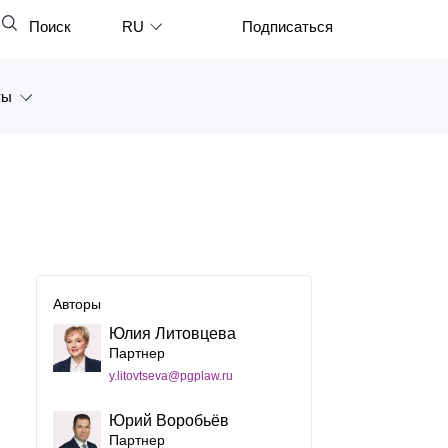
Поиск
RU
Подписаться
Закрыть
English
ты
中文
한국어
а
Deutsch
Петербург
Italiano
ярск
Español
восток
Авторы
Français
Юлия Литовцева
тан
日本語
Партнер
y.litovtseva@pgplaw.ru
Português
Юрий Воробьёв
Türkçe
Партнер