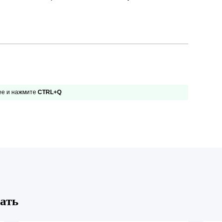
 ее и нажмите
CTRL+Q
ать