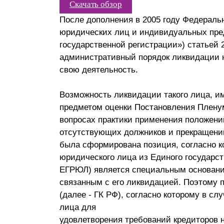
Скачать обзор
Почему «Пепеляев Групп»?
После дополнения в 2005 году Федеральн
юридических лиц и индивидуальных пред
Обращение Управляющего
государственной регистрации») статьей 
Партнера
административный порядок ликвидации 
свою деятельность.
Социальная
ответственность
Возможность ликвидации такого лица, и
предметом оценки Постановления Пленум
вопросах практики применения положений
отсутствующих должников и прекращени
была сформирована позиция, согласно 
юридического лица из Единого государст
ЕГРЮЛ) является специальным основани
связанным с его ликвидацией. Поэтому п
(далее - ГК РФ), согласно которому в с
лица для
удовлетворения требований кредиторов 