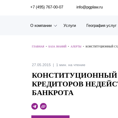
ПОИСК ПО САЙТУ
+7 (495) 767-00-07
info@pgplaw.ru
О компании
Услуги
География услуг
Знакомство с компанией
ГЛАВНАЯ
•
БАЗА ЗНАНИЙ
•
АЛЕРТЫ
•
КОНСТИТУЦИОННЫЙ СУД
География услуг
Наш опыт
27.05.2015
1 мин. на чтение
КОНСТИТУЦИОННЫЙ С
Рейтинги, Награды, Цифры
КРЕДИТОРОВ НЕДЕЙ
Новости
БАНКРОТА
Карьера
История компании