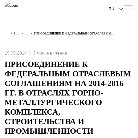
ПОИСК ПО САЙТУ
Закрыть
RU
English
ГЛ
•
БАЗ
•
А
•
ПРИСОЕДИНЕНИЕ К ФЕДЕРАЛЬНЫМ ОТРАСЛЕВЫМ
中文
АВ
А
Л
СОГЛАШЕНИЯМ НА 2014-2016 ГГ. В ОТРАСЛЯХ ГОРНО-
НА
ЗНА
ЕР
МЕТАЛЛУРГИЧЕСКОГО КОМПЛЕКСА, СТРОИТЕЛЬСТВА И
Я
НИ
Т
ПРОМЫШЛЕННОСТИ СТРОИТЕЛЬНЫХ МАТЕРИАЛОВ
한국어
Й
Ы
19.05.2014
3 мин. на чтение
Deutsch
ПРИСОЕДИНЕНИЕ К
Italiano
ФЕДЕРАЛЬНЫМ ОТРАСЛЕВЫМ
СОГЛАШЕНИЯМ НА 2014-2016
Español
ГГ. В ОТРАСЛЯХ ГОРНО-
Français
МЕТАЛЛУРГИЧЕСКОГО
日本語
КОМПЛЕКСА,
Português
СТРОИТЕЛЬСТВА И
ПРОМЫШЛЕННОСТИ
Türkçe