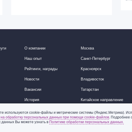
уги
О компании
Москва
Наш опыт
Санкт-Петербург
Рейтинги, награды
Красноярск
Новости
Владивосток
Вакансии
Татарстан
История
Китайское направление
Корейское направление
те используются cookie-файлы и метрические системы (Яндекс.Метрика). Исп
ь
на обработку персональных данных при помощи cookie-файлов
. Подробнее 
Ближний Восток
 данных Вы можете узнать в
Политике обработки персональных данных.