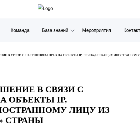
Команда
База знаний
Мероприятия
Контак
Обзоры
Москв
ЕНИЕ В СВЯЗИ С НАРУШЕНИЕМ ПРАВ НА ОБЪЕКТЫ IP, ПРИНАДЛЕЖАЩИХ ИНОСТРАННОМУ
Алерты
Санкт-
Статьи и комментарии
Красно
ШЕНИЕ В СВЯЗИ С
Видео
Влади
 ОБЪЕКТЫ IP,
Книги
Татарс
ОСТРАННОМУ ЛИЦУ ИЗ
» СТРАНЫ
Журналы
ОАЭ
Антикризисный инфопортал
Корея