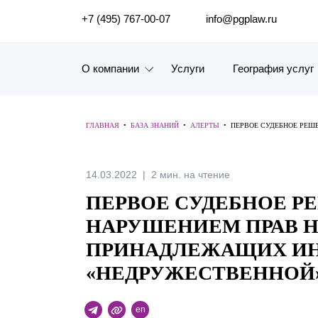
ПОИСК ПО САЙТУ
+7 (495) 767-00-07
info@pgplaw.ru
О компании
Услуги
География услуг
Знакомство с компанией
ГЛАВНАЯ
•
БАЗА ЗНАНИЙ
•
АЛЕРТЫ
•
ПЕРВОЕ СУДЕБНОЕ РЕШ
География услуг
Наш опыт
14.03.2022
2 мин. на чтение
ПЕРВОЕ СУДЕБНОЕ РЕ
Рейтинги, Награды, Цифры
НАРУШЕНИЕМ ПРАВ НА
Новости
ПРИНАДЛЕЖАЩИХ ИН
«НЕДРУЖЕСТВЕННОЙ
Карьера
История компании
en