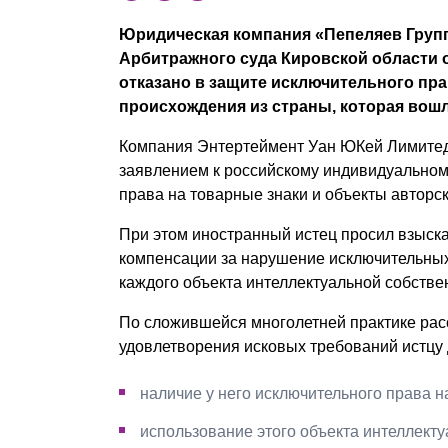
Почему «Пепеляев Групп»?
Юридическая компания «Пепеляев Групп
Арбитражного суда Кировской области от
Обращение Управляющего
отказано в защите исключительного пра
Партнера
происхождения из страны, которая вошл
Социальная
Компания Энтертеймент Уан ЮКей Лимитед 
ответственность
заявлением к российскому индивидуальном
права на товарные знаки и объекты авторс
При этом иностранный истец просил взыска
компенсации за нарушение исключительных
каждого объекта интеллектуальной собстве
По сложившейся многолетней практике рас
удовлетворения исковых требований истцу 
наличие у него исключительного права н
использование этого объекта интеллект