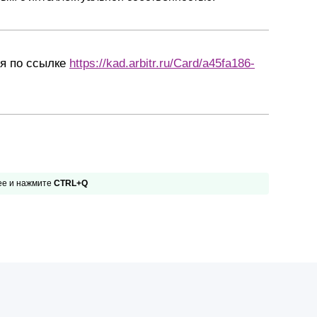
ся по ссылке
https://kad.arbitr.ru/Card/a45fa186-
 ее и нажмите
CTRL+Q