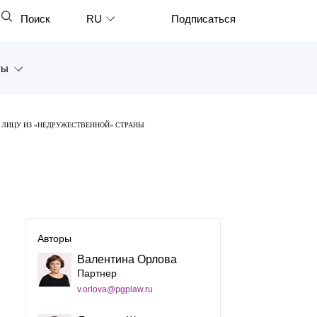
Поиск
RU
Подписаться
Закрыть
English
ты
中文
한국어
а
 ЛИЦУ ИЗ «НЕДРУЖЕСТВЕННОЙ» СТРАНЫ
Deutsch
Петербург
Italiano
ярск
Español
восток
Français
тан
Авторы
日本語
Валентина Орлова
Português
Партнер
v.orlova@pgplaw.ru
Türkçe