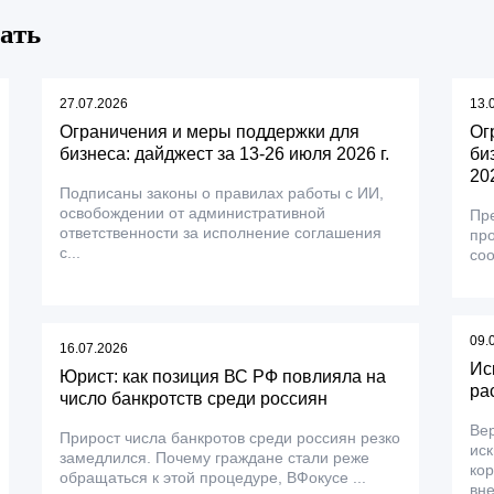
ать
27.07.2026
13.
Ограничения и меры поддержки для
Ог
бизнеса: дайджест за 13-26 июля 2026 г.
би
202
Подписаны законы о правилах работы с ИИ,
освобождении от административной
Пре
ответственности за исполнение соглашения
пр
с...
соо
09.
16.07.2026
Ис
Юрист: как позиция ВС РФ повлияла на
ра
число банкротств среди россиян
Вер
Прирост числа банкротов среди россиян резко
ис
замедлился. Почему граждане стали реже
ко
обращаться к этой процедуре, ВФокусе ...
вне