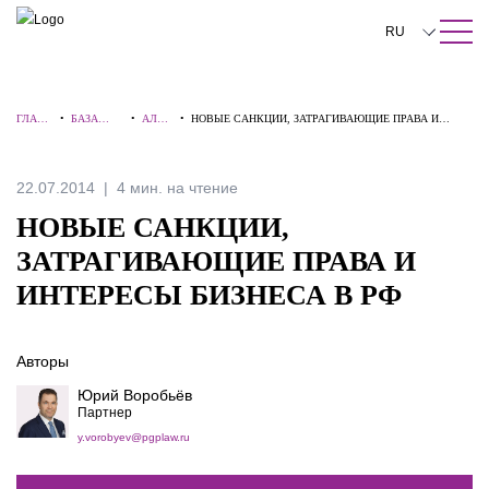
ПОИСК ПО САЙТУ
Закрыть
RU
English
ГЛАВН
•
БАЗА
•
АЛЕР
•
НОВЫЕ САНКЦИИ, ЗАТРАГИВАЮЩИЕ ПРАВА И
中文
АЯ
ЗНАНИЙ
ТЫ
ИНТЕРЕСЫ БИЗНЕСА В РФ
한국어
22.07.2014
4 мин. на чтение
Deutsch
НОВЫЕ САНКЦИИ,
Italiano
ЗАТРАГИВАЮЩИЕ ПРАВА И
ИНТЕРЕСЫ БИЗНЕСА В РФ
Español
Français
Авторы
日本語
Юрий Воробьёв
Партнер
Português
y.vorobyev@pgplaw.ru
Türkçe