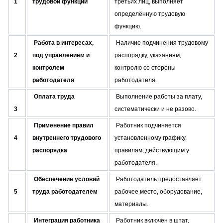
1
трудовой функции
третьих лиц, выполняет
определённую трудовую
функцию.
Работа в интересах,
Наличие подчинения трудовому
2
под управлением и
распорядку, указаниям,
контролем
контролю со стороны
работодателя
работодателя.
Оплата труда
Выполнение работы за плату,
3
систематически и не разово.
Применение правил
Работник подчиняется
4
внутреннего трудового
установленному графику,
распорядка
правилам, действующим у
работодателя.
Обеспечение условий
Работодатель предоставляет
5
труда работодателем
рабочее место, оборудование,
материалы.
Интеграция работника
Работник включён в штат,