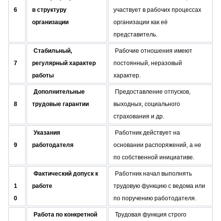
6
в структуру
участвует в рабочих процессах
организации
организации как её
представитель.
Стабильный,
Рабочие отношения имеют
7
регулярный характер
постоянный, неразовый
работы
характер.
Дополнительные
Предоставление отпусков,
8
трудовые гарантии
выходных, социального
страхования и др.
Указания
Работник действует на
9
работодателя
основании распоряжений, а не
по собственной инициативе.
Фактический допуск к
Работник начал выполнять
1
работе
трудовую функцию с ведома или
0
по поручению работодателя.
Работа по конкретной
Трудовая функция строго