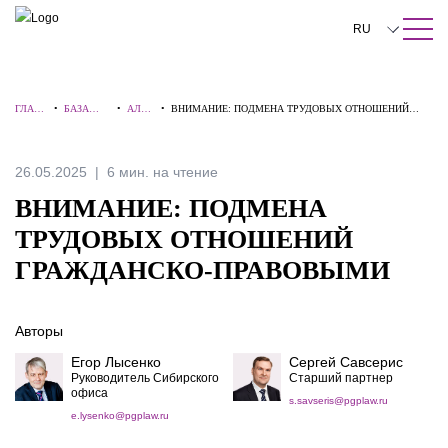
ПОИСК ПО САЙТУ
Закрыть
RU
English
ГЛАВ
•
БАЗА
•
АЛЕР
•
ВНИМАНИЕ: ПОДМЕНА ТРУДОВЫХ ОТНОШЕНИЙ
中文
НАЯ
ЗНАНИЙ
ТЫ
ГРАЖДАНСКО-ПРАВОВЫМИ
한국어
26.05.2025
6 мин. на чтение
Deutsch
ВНИМАНИЕ: ПОДМЕНА
Italiano
ТРУДОВЫХ ОТНОШЕНИЙ
ГРАЖДАНСКО-ПРАВОВЫМИ
Español
Français
Авторы
日本語
Егор Лысенко
Сергей Савсерис
Руководитель Сибирского
Старший партнер
Português
офиса
s.savseris@pgplaw.ru
e.lysenko@pgplaw.ru
Türkçe