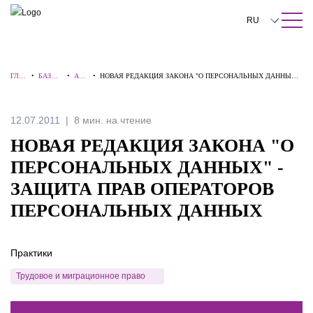
ПОИСК ПО САЙТУ
Закрыть
RU
English
ГЛА
•
БАЗА
•
АЛЕ
•
НОВАЯ РЕДАКЦИЯ ЗАКОНА "О ПЕРСОНАЛЬНЫХ ДАННЫХ"
中文
ВНА
ЗНАНИ
РТЫ
- ЗАЩИТА ПРАВ ОПЕРАТОРОВ ПЕРСОНАЛЬНЫХ ДАННЫХ
Я
Й
한국어
12.07.2011
8 мин. на чтение
Deutsch
НОВАЯ РЕДАКЦИЯ ЗАКОНА "О
Italiano
ПЕРСОНАЛЬНЫХ ДАННЫХ" -
ЗАЩИТА ПРАВ ОПЕРАТОРОВ
Español
ПЕРСОНАЛЬНЫХ ДАННЫХ
Français
日本語
Практики
Português
Трудовое и миграционное право
Türkçe