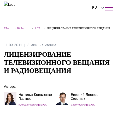
ПОИСК ПО САЙТУ
Закрыть
RU
English
ГЛАВН
•
БАЗА
•
АЛЕР
•
ЛИЦЕНЗИРОВАНИЕ ТЕЛЕВИЗИОННОГО ВЕЩАНИЯ И
中文
АЯ
ЗНАНИЙ
ТЫ
РАДИОВЕЩАНИЯ
한국어
11.03.2011
3 мин. на чтение
Deutsch
ЛИЦЕНЗИРОВАНИЕ
Italiano
ТЕЛЕВИЗИОННОГО ВЕЩАНИЯ
И РАДИОВЕЩАНИЯ
Español
Français
Авторы
日本語
Наталья Коваленко
Евгений Леонов
Партнер
Советник
Português
n.kovalenko@pgplaw.ru
e.leonov@pgplaw.ru
Türkçe