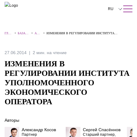
ПОИСК ПО САЙТУ
Закрыть
RU
English
ГЛАВ
•
БАЗА
•
АЛЕ
•
ИЗМЕНЕНИЯ В РЕГУЛИРОВАНИИ ИНСТИТУТА
中文
НАЯ
ЗНАНИ
РТЫ
УПОЛНОМОЧЕННОГО ЭКОНОМИЧЕСКОГО ОПЕРАТОРА
Й
한국어
27.06.2014
2 мин. на чтение
Deutsch
ИЗМЕНЕНИЯ В
Italiano
РЕГУЛИРОВАНИИ ИНСТИТУТА
УПОЛНОМОЧЕННОГО
Español
ЭКОНОМИЧЕСКОГО
Français
ОПЕРАТОРА
日本語
Português
Авторы
Александр Косов
Сергей Спасённов
Türkçe
Партнер
Старший партнер,