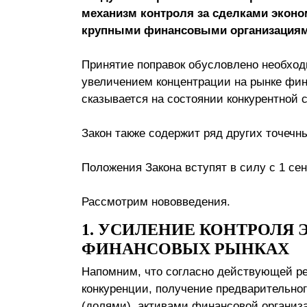
механизм контроля за сделками экон
Почему «Пепеляев Групп»?
крупными финансовыми организациям
Обращение Управляющего
Принятие поправок обусловлено необход
Партнера
увеличением концентрации на рынке фина
Социальная
сказывается на состоянии конкурентной 
ответственность
Закон также содержит ряд других точечн
Положения Закона вступят в силу с 1 се
Рассмотрим нововведения.
1. УСИЛЕНИЕ КОНТРОЛЯ
ФИНАНСОВЫХ РЫНКАХ
Напомним, что согласно действующей ред
конкуренции, получение предварительног
(долями), активами финансовой органи