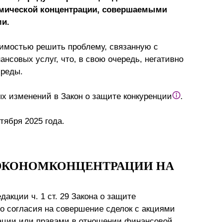
омической концентрации, совершаемыми
Презентации экспертов
Китай
и.
Брошюры
имостью решить проблему, связанную с
нсовых услуг, что, в свою очередь, негативно
среды.
ых изменений в Закон о защите конкуренции
.
нтября 2025 года.
 ЭКОНОМКОНЦЕНТРАЦИИ НА
акции ч. 1 ст. 29 Закона о защите
о согласия на совершение сделок с акциями
зации или правами в отношении финансовой