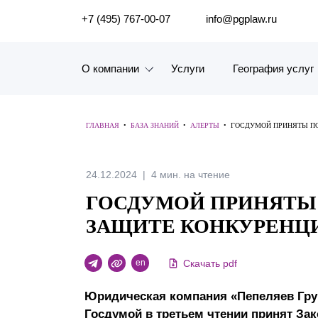
ПОИСК ПО САЙТУ
+7 (495) 767-00-07
info@pgplaw.ru
О компании
Услуги
География услуг
Знакомство с компанией
ГЛАВНАЯ
•
БАЗА ЗНАНИЙ
•
АЛЕРТЫ
•
ГОСДУМОЙ ПРИНЯТЫ ПО
География услуг
Наш опыт
24.12.2024
4 мин. на чтение
ГОСДУМОЙ ПРИНЯТЫ 
Рейтинги, Награды, Цифры
ЗАЩИТЕ КОНКУРЕНЦ
Новости
Скачать pdf
en
Карьера
Юридическая компания «Пепеляев Групп
История компании
Госдумой в третьем чтении принят Зак