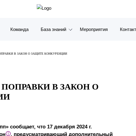
Команда
База знаний
Мероприятия
Контак
Обзоры
Москв
ПРАВКИ В ЗАКОН О ЗАЩИТЕ КОНКУРЕНЦИИ
Алерты
Санкт-
Статьи и комментарии
Красно
ПОПРАВКИ В ЗАКОН О
Видео
Влади
ИИ
Книги
Татарс
Журналы
ОАЭ
» сообщает, что 17 декабря 2024 г.
Антикризисный инфопортал
Корея
он
, предусматривающий дополнительный