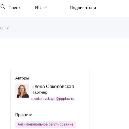
Поиск
RU
Подписаться
Закрыть
English
ты
中文
한국어
а
Deutsch
Петербург
Italiano
ярск
Español
Авторы
восток
Елена Соколовская
Français
Партнер
тан
日本語
e.sokolovskaya@pgplaw.ru
Português
Практики
Türkçe
Антимонопольное регулирование