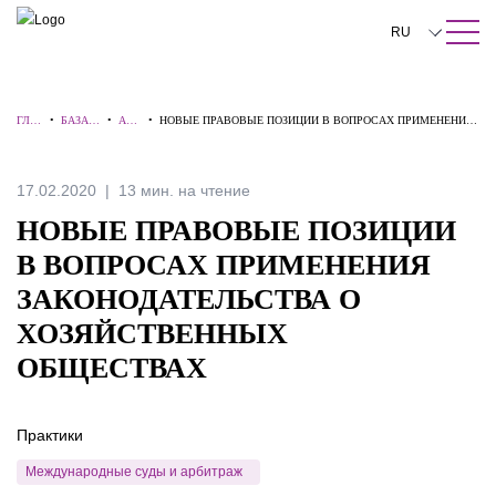
ПОИСК ПО САЙТУ
Закрыть
RU
English
ГЛА
•
БАЗА
•
АЛЕ
•
НОВЫЕ ПРАВОВЫЕ ПОЗИЦИИ В ВОПРОСАХ ПРИМЕНЕНИЯ
中文
ВНА
ЗНАНИ
РТЫ
ЗАКОНОДАТЕЛЬСТВА О ХОЗЯЙСТВЕННЫХ ОБЩЕСТВАХ
Я
Й
한국어
17.02.2020
13 мин. на чтение
Deutsch
НОВЫЕ ПРАВОВЫЕ ПОЗИЦИИ
Italiano
В ВОПРОСАХ ПРИМЕНЕНИЯ
ЗАКОНОДАТЕЛЬСТВА О
Español
ХОЗЯЙСТВЕННЫХ
Français
ОБЩЕСТВАХ
日本語
Português
Практики
Türkçe
Международные суды и арбитраж