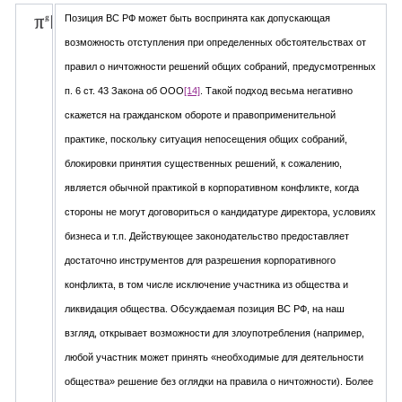
Позиция ВС РФ может быть воспринята как допускающая
возможность отступления при определенных обстоятельствах от
правил о ничтожности решений общих собраний, предусмотренных
п. 6 ст. 43 Закона об ООО
[14]
. Такой подход весьма негативно
скажется на гражданском обороте и правоприменительной
практике, поскольку ситуация непосещения общих собраний,
блокировки принятия существенных решений, к сожалению,
является обычной практикой в корпоративном конфликте, когда
стороны не могут договориться о кандидатуре директора, условиях
бизнеса и т.п. Действующее законодательство предоставляет
достаточно инструментов для разрешения корпоративного
конфликта, в том числе исключение участника из общества и
ликвидация общества. Обсуждаемая позиция ВС РФ, на наш
взгляд, открывает возможности для злоупотребления (например,
любой участник может принять «необходимые для деятельности
общества» решение без оглядки на правила о ничтожности). Более