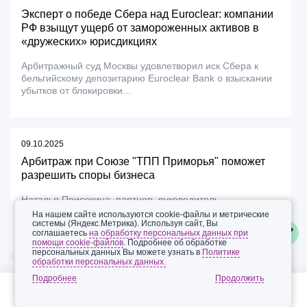
Эксперт о победе Сбера над Euroclear: компании
РФ взыщут ущерб от замороженных активов в
«дружеских» юрисдикциях
Арбитражный суд Москвы удовлетворил иск Сбера к
бельгийскому депозитарию Euroclear Bank о взыскании
убытков от блокировки...
09.10.2025
Арбитраж при Союзе "ТПП Приморья" поможет
разрешить споры бизнеса
Наталья Присекина, партнер, руководитель
Дальневосточного офиса «Пепеляев Групп»,
На нашем сайте используются cookie-файлы и метрические
рассказывает о преимуществах обращения...
системы (Яндекс.Метрика). Используя сайт, Вы
соглашаетесь
на обработку персональных данных при
помощи cookie-файлов
. Подробнее об обработке
персональных данных Вы можете узнать в
Политике
обработки персональных данных.
19.06.2025
Подробнее
Суд отказался применить оговорку, вопреки