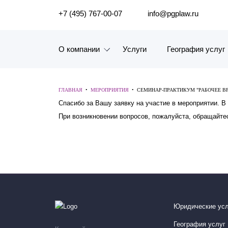
ПОИСК ПО САЙТУ
+7 (495) 767-00-07
info@pgplaw.ru
О компании
Услуги
География услуг
Знакомство с компанией
ГЛАВНАЯ
•
МЕРОПРИЯТИЯ
•
СЕМИНАР-ПРАКТИКУМ "РАБОЧЕЕ В
География услуг
Спасибо за Вашу заявку на участие в мероприятии. В
При возникновении вопросов, пожалуйста, обращайтесь
Наш опыт
Рейтинги, Награды, Цифры
Новости
Карьера
Юридические усл
История компании
География услуг