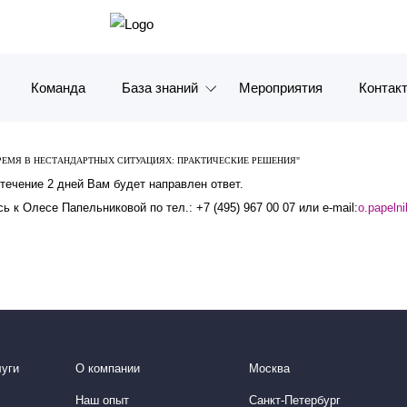
Команда
База знаний
Мероприятия
Контак
Обзоры
Москв
РЕМЯ В НЕСТАНДАРТНЫХ СИТУАЦИЯХ: ПРАКТИЧЕСКИЕ РЕШЕНИЯ"
Алерты
Санкт-
 течение 2 дней Вам будет направлен ответ.
 к Олесе Папельниковой по тел.: +7 (495) 967 00 07 или e-mail:
o.papeln
Статьи и комментарии
Красно
Видео
Влади
Книги
Татарс
Журналы
ОАЭ
уги
О компании
Москва
Антикризисный инфопортал
Корея
Наш опыт
Санкт-Петербург