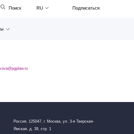
Поиск
RU
Подписаться
Закрыть
English
ты
中文
한국어
а
Deutsch
Петербург
Italiano
ikova@pgplaw.ru
ярск
Español
восток
Français
тан
日本語
Português
Россия, 125047, г. Москва, ул. 3-я Тверская-
Türkçe
Ямская, д. 39, стр. 1