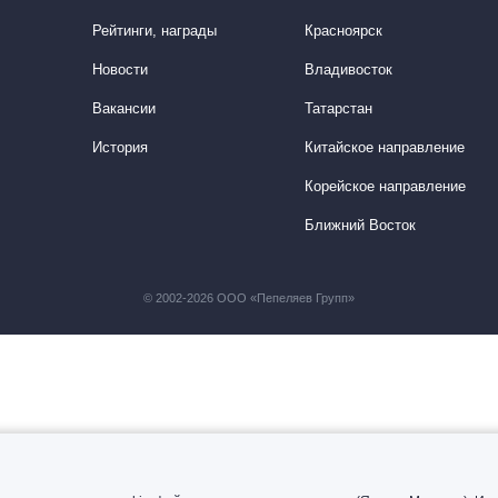
Презентации экспертов
Китай
Рейтинги, награды
Красноярск
Новости
Владивосток
Брошюры
Вакансии
Татарстан
История
Китайское направление
Корейское направление
Ближний Восток
© 2002-2026 ООО «Пепеляев Групп»