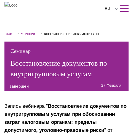
ПОИСК ПО САЙТУ
Закрыть
RU
English
中文
ГЛАВН
•
МЕРОПРИЯТ
•
ВОССТАНОВЛЕНИЕ ДОКУМЕНТОВ ПО
АЯ
ИЯ
ВНУТРИГРУППОВЫМ УСЛУГАМ
한국어
Семинар
Deutsch
Восстановление документов по
Italiano
внутригрупповым услугам
Español
27
Февраля
завершен
Français
日本語
Запись вебинара "
Восстановление документов по
внутригрупповым услугам при обосновании
Português
затрат налоговым органам: пределы
Türkçe
допустимого, уголовно-правовые риски
" от