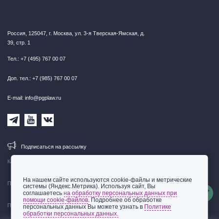
Россия, 125047, г. Москва, ул. 3-я Тверская-Ямская, д.
39, стр. 1
Тел.: +7 (495) 767 00 07
Доп. тел.: +7 (985) 767 00 07
E-mail: info@pgplaw.ru
Подписаться на рассылку
Карта сайта
На нашем сайте используются cookie-файлы и метрические
Правовая информация
системы (Яндекс.Метрика). Используя сайт, Вы
соглашаетесь
на обработку персональных данных при
помощи cookie-файлов
. Подробнее об обработке
Политика обработки персональных данных
персональных данных Вы можете узнать в
Политике
обработки персональных данных.