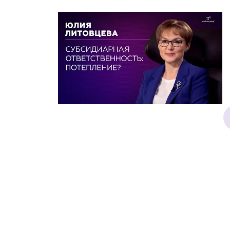
Почему «Пепеляев Групп»?
Обращение Управляющего
Партнера
Социальная
ответственность