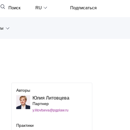
Поиск
RU
Подписаться
Закрыть
English
ты
中文
한국어
а
Deutsch
Петербург
Italiano
ярск
Español
восток
Français
Авторы
тан
Юлия Литовцева
日本語
Партнер
y.litovtseva@pgplaw.ru
Português
Türkçe
Практики