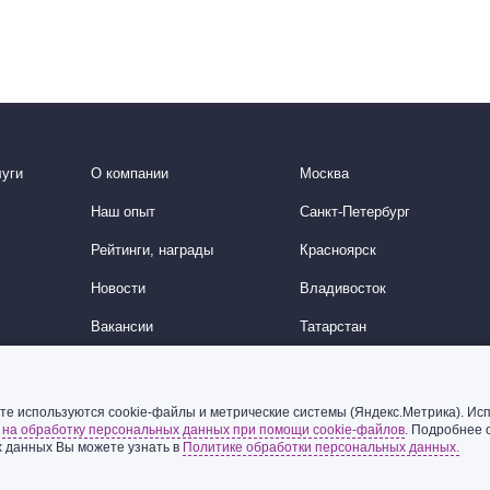
уги
О компании
Москва
Наш опыт
Санкт-Петербург
Рейтинги, награды
Красноярск
Новости
Владивосток
Вакансии
Татарстан
История
Китайское направление
Корейское направление
те используются cookie-файлы и метрические системы (Яндекс.Метрика). Исп
ь
на обработку персональных данных при помощи cookie-файлов
. Подробнее 
Ближний Восток
 данных Вы можете узнать в
Политике обработки персональных данных.