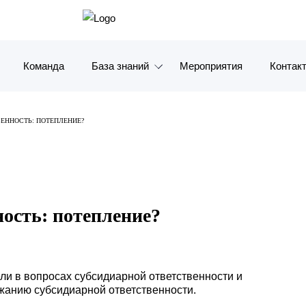
Команда
База знаний
Мероприятия
Контак
Обзоры
Москв
ЕННОСТЬ: ПОТЕПЛЕНИЕ?
Алерты
Санкт-
Статьи и комментарии
Красно
Видео
Влади
ость: потепление?
Книги
Татарс
Журналы
ОАЭ
ли в вопросах субсидиарной ответственности и
жанию субсидиарной ответственности.
Антикризисный инфопортал
Корея