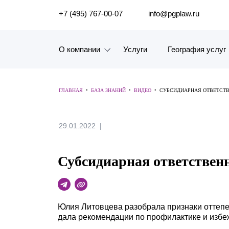
ПОИСК ПО САЙТУ
+7 (495) 767-00-07
info@pgplaw.ru
О компании
Услуги
География услуг
Знакомство с компанией
ГЛАВНАЯ
•
БАЗА ЗНАНИЙ
•
ВИДЕО
•
СУБСИДИАРНАЯ ОТВЕТСТВ
География услуг
29.01.2022
Наш опыт
Рейтинги, Награды, Цифры
Субсидиарная ответственн
Новости
Карьера
Юлия Литовцева разобрала признаки оттепе
дала рекомендации по профилактике и избе
История компании