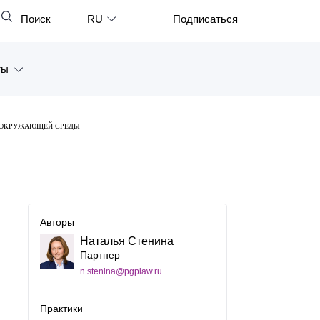
Поиск
RU
Подписаться
Закрыть
English
ты
中文
한국어
а
Е ОКРУЖАЮЩЕЙ СРЕДЫ
Deutsch
Петербург
Italiano
ярск
Español
восток
Français
Авторы
тан
Наталья Стенина
日本語
Партнер
n.stenina@pgplaw.ru
Português
Türkçe
Практики