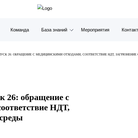
Команда
База знаний
Мероприятия
Контак
Обзоры
Москв
ПУСК 26: ОБРАЩЕНИЕ С МЕДИЦИНСКИМИ ОТХОДАМИ, СООТВЕТСТВИЕ НДТ, ЗАГРЯЗНЕНИ
Алерты
Санкт-
Статьи и комментарии
Красно
Видео
Влади
к 26: обращение с
Книги
Татарс
соответствие НДТ,
 среды
Журналы
ОАЭ
Антикризисный инфопортал
Корея