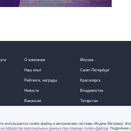
уги
О компании
Москва
Наш опыт
Санкт-Петербург
Рейтинги, награды
Красноярск
Новости
Владивосток
Вакансии
Татарстан
История
Китайское направление
Корейское направление
те используются cookie-файлы и метрические системы (Яндекс.Метрика). Исп
ь
на обработку персональных данных при помощи cookie-файлов
. Подробнее 