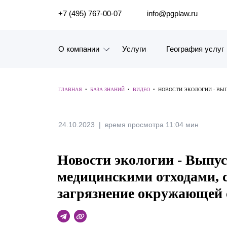
ПОИСК ПО САЙТУ
+7 (495) 767-00-07
info@pgplaw.ru
О компании
Услуги
География услуг
Знакомство с компанией
ГЛАВНАЯ
•
БАЗА ЗНАНИЙ
•
ВИДЕО
•
НОВОСТИ ЭКОЛОГИИ - ВЫ
География услуг
24.10.2023
Наш опыт
время просмотра 11:04 мин
Рейтинги, Награды, Цифры
Новости экологии - Выпус
Новости
медицинскими отходами, 
загрязнение окружающей
Карьера
История компании