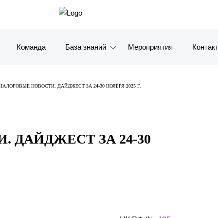
Команда
База знаний
Мероприятия
Контак
Обзоры
Москв
НАЛОГОВЫЕ НОВОСТИ. ДАЙДЖЕСТ ЗА 24-30 НОЯБРЯ 2025 Г.
Алерты
Санкт-
Статьи и комментарии
Красно
 ДАЙДЖЕСТ ЗА 24-30
Видео
Влади
Книги
Татарс
Журналы
ОАЭ
Антикризисный инфопортал
Корея