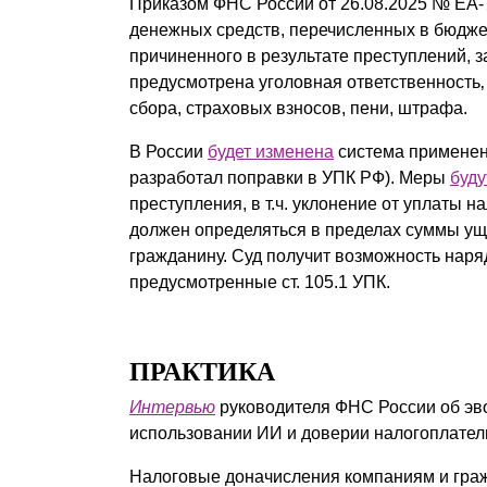
Приказом ФНС России от 26.08.2025 № ЕА
денежных средств, перечисленных в бюдже
причиненного в результате преступлений, з
предусмотрена уголовная ответственность‚ 
сбора, страховых взносов, пени, штрафа.
В России
будет изменена
система применен
разработал поправки в УПК РФ). Меры
буду
преступления, в т.ч. уклонение от уплаты н
должен определяться в пределах суммы ущ
гражданину. Суд получит возможность наря
предусмотренные ст. 105.1 УПК.
ПРАКТИКА
Интервью
руководителя ФНС России об эв
использовании ИИ и доверии налогоплател
Налоговые доначисления компаниям и гражд