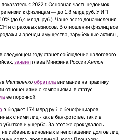
 показатель с 2022 г. Основная часть недоимок
ретензии к физлицам — до 1,8 млрд руб. У ИП
0% (до 6,4 млрд. руб.). Чаще всего доначисления
СН и страховых взносов. В отношении физлиц все
родажи и аренды имущества, зарубежные активы,
в следующем году станет соблюдение налогового
ейсах,
заявил
глава Минфина России
Антон
на Матвиенко
обратила
внимание на практику
и отношениями с компаниями, в статус
ла
ее порочной.
а
в бюджет 174 млрд руб. с бенефициаров
х с ними лиц - как в банкротстве, так и в
убытков и ущерба. За этот же срок удалось
о, не избавило виновных в непогашении долгов лиц
изации долга, проводимой через Площадку,