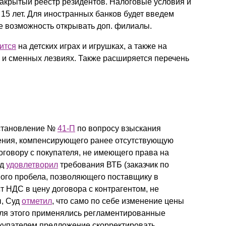
 закрытый реестр резидентов. Налоговые условия и
15 лет. Для иностранных банков будет введем
же возможность открывать доп. филиалы.
ится
на детских играх и игрушках, а также на
х и сменных лезвиях. Также расширяется перечень
тановление №
41-П
по вопросу взыскания
ения, компенсирующего ранее отсутствующую
говору с покупателя, не имеющего права на
уд
удовлетворил
требования ВТБ (заказчик по
ного пробела, позволяющего поставщику в
 НДС в цену договора с контрагентом, не
ы, Суд
отметил
, что само по себе изменение цены
для этого применялись регламентированные
купателем предложение скорректировать