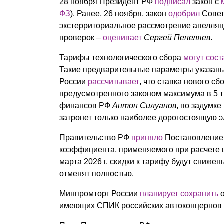
28 ноября Президент РФ
подписал
закон с
Почему «Пепеляев Групп»?
ФЗ
). Ранее, 26 ноября, закон
одобрил
Совет
экстерриториальное рассмотрение апелляц
Обращение Управляющего
проверок –
оценивает
Сергей Пепеляев
.
Партнера
Тарифы технологического сбора
могут сост
Социальная
Такие предварительные параметры указан
России
ответственность
рассчитывает
, что ставка нового с
предусмотренного законом максимума в 5 ты
финансов РФ
Антон Силуанов
, по задумк
затронет только наиболее дорогостоящую э
Правительство РФ
приняло
Постановление 
коэффициента, применяемого при расчете ц
марта 2026 г. скидки к тарифу будут сниже
отменят полностью.
Минпромторг России
планирует сохранить
о
имеющих СПИК российских автоконцернов и 