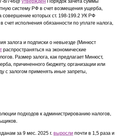
-7-8/746@
утвержден
Порядок зачета суммы
тную систему РФ в счет возмещения ущерба,
а совершение которых ст. 198-199.2 УК РФ
в счет исполнения обязанности по уплате налога,
ия залога и подписки о невыезде (Минюст
т
распространяться на экономические
алогов. Размер залога, как предлагает Минюст,
ерба, причиненного бюджету, организации или
ду с залогом применять иные запреты,
олюции подходов к администрированию налогов,
ьщиков.
анам за 9 мес. 2025 г.
выросли
почти в 1,5 раза и