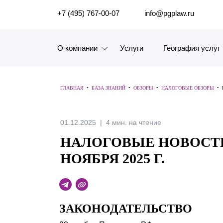
ПОИСК ПО САЙТУ
+7 (495) 767-00-07
info@pgplaw.ru
О компании
Услуги
География услуг
Знакомство с компанией
ГЛАВНАЯ
•
БАЗА ЗНАНИЙ
•
ОБЗОРЫ
•
НАЛОГОВЫЕ ОБЗОРЫ
•
География услуг
Наш опыт
01.12.2025
4 мин. на чтение
НАЛОГОВЫЕ НОВОСТИ.
Рейтинги, Награды, Цифры
НОЯБРЯ 2025 Г.
Новости
Карьера
ЗАКОНОДАТЕЛЬСТВО
История компании