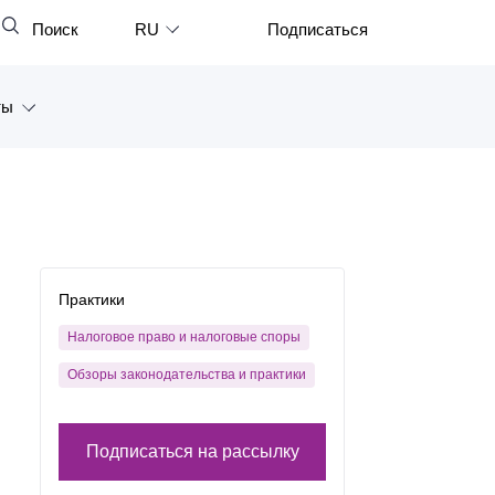
Поиск
RU
Подписаться
Закрыть
English
ты
中文
한국어
а
Deutsch
Петербург
Italiano
ярск
Español
Практики
восток
Français
Налоговое право и налоговые споры
тан
Обзоры законодательства и практики
日本語
Português
Подписаться на рассылку
Türkçe