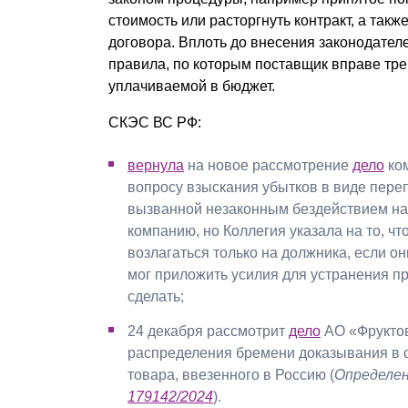
стоимость или расторгнуть контракт, а так
договора. Вплоть до внесения законодате
правила, по которым поставщик вправе тре
уплачиваемой в бюджет.
СКЭС ВС РФ:
вернула
на новое рассмотрение
дело
ко
вопросу взыскания убытков в виде пере
вызванной незаконным бездействием на
компанию, но Коллегия указала на то, ч
возлагаться только на должника, если о
мог приложить усилия для устранения пр
сделать;
24 декабря рассмотрит
дело
АО «Фруктов
распределения бремени доказывания в 
товара, ввезенного в Россию (
Определен
179142/2024
).