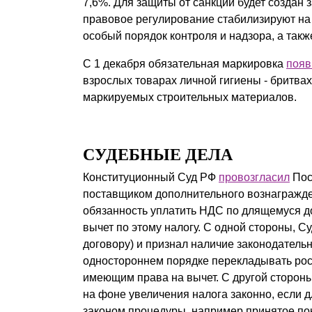
7,6%. Для защиты от санкций будет создан
правовое регулирование стабилизируют на 
особый порядок контроля и надзора, а так
С 1 декабря обязательная маркировка
появ
взрослых товарах личной гигиены - бритва
маркируемых строительных материалов.
СУДЕБНЫЕ ДЕЛА
Конституционный Суд РФ
провозгласил
Пос
поставщиком дополнительного вознагражд
обязанность уплатить НДС по длящемуся до
вычет по этому налогу. С одной стороны, С
договору) и признал наличие законодатель
одностороннем порядке перекладывать рост
имеющим права на вычет. С другой сторон
на фоне увеличения налога законно, если 
законом процедуры, например принятое по