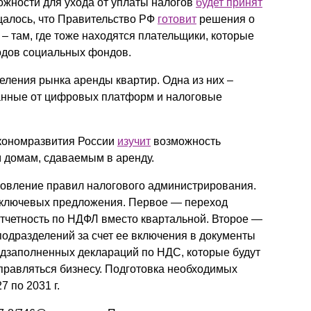
жности для ухода от уплаты налогов
будет принят
бщалось, что Правительство РФ
готовит
решения о
– там, где тоже находятся плательщики, которые
одов социальных фондов.
ления рынка аренды квартир. Одна из них –
данные от цифровых платформ и налоговые
экономразвития России
изучит
возможность
м домам, сдаваемым в аренду.
овление правил налогового администрирования.
 ключевых предложения. Первое — переход
тчетность по НДФЛ вместо квартальной. Второе —
одразделений за счет ее включения в документы
едзаполненных деклараций по НДС, которые будут
равляться бизнесу. Подготовка необходимых
 по 2031 г.