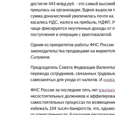
достигли 443 млрд руб. - это самый высокий
пришлась на организации. Вдвое выросли п
сумма доначислений увеличилась почти на 1
касались НДС, налога на прибыль, НДФЛ, У
чаще фиксируются неучтенные доходы от п
поступления и операции с криптовалютой.
Одним из приоритетов работы ФНС России 
законодательства продавцами на маркетпл
Силуанов
.
Председатель Совета Федерации
Валенти
перевода сотрудников, связанных трудовым
самозанятых для ухода от налогов. И
назва
ФНС России за последние пять лет
взыскал
несостоятельных должников и аффилированны
самостоятельных процессах по возмещению 
избежать 104 тысяч банкротств, что, однак
от ответственности. Благодаря реструктур