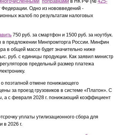
многочисленными
поправками
в НК РФ (№
425-
Презентации экспертов
Китай
 Федерации. Одно из нововведений -
ионных жалоб по результатам налоговых
Брошюры
авить
750 руб. за смартфон и 1500 руб. за ноутбук.
ы в предложении Минпромторга России. Минфин
бора в общей массе будет значительно ниже
с. руб. с единицы продукции. Как заявил министр
е регуляторов предельный размер платежа
лектронику.
о поэтапной отмене понижающего
ены за проезд грузовиков в системе «Платон». С
ны, а с февраля 2028 г. понижающий коэффициент
тсрочку уплаты утилизационного сбора для
в 2026 г.