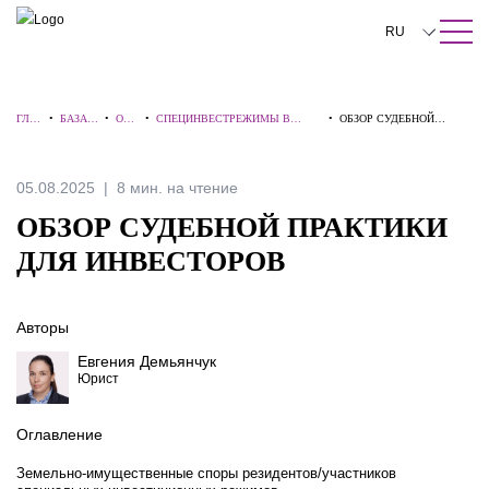
ПОИСК ПО САЙТУ
Закрыть
RU
English
ГЛА
•
БАЗА
•
ОБЗ
•
СПЕЦИНВЕСТРЕЖИМЫ В
•
ОБЗОР СУДЕБНОЙ
中文
ВНА
ЗНАНИ
ОР
СИБИРИ И НА ДАЛЬНЕМ
ПРАКТИКИ ДЛЯ
Я
Й
Ы
ВОСТОКЕ
ИНВЕСТОРОВ
한국어
05.08.2025
8 мин. на чтение
Deutsch
ОБЗОР СУДЕБНОЙ ПРАКТИКИ
Italiano
ДЛЯ ИНВЕСТОРОВ
Español
Авторы
Français
Евгения Демьянчук
日本語
Юрист
Português
Оглавление
Türkçe
Земельно-имущественные споры резидентов/участников