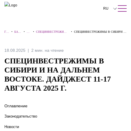
ПОИСК ПО САЙТУ
Закрыть
RU
English
ГЛ
•
БАЗА
•
ОБ
•
СПЕЦИНВЕСТРЕЖИМЫ
•
СПЕЦИНВЕСТРЕЖИМЫ В СИБИРИ И
中文
АВ
ЗНАН
ЗО
В СИБИРИ И НА
НА ДАЛЬНЕМ ВОСТОКЕ. ДАЙДЖЕСТ
НА
ИЙ
РЫ
ДАЛЬНЕМ ВОСТОКЕ
11-17 АВГУСТА 2025 Г.
Я
한국어
18.08.2025
2 мин. на чтение
Deutsch
СПЕЦИНВЕСТРЕЖИМЫ В
Italiano
СИБИРИ И НА ДАЛЬНЕМ
ВОСТОКЕ. ДАЙДЖЕСТ 11-17
Español
АВГУСТА 2025 Г.
Français
日本語
Оглавление
Português
Законодательство
Türkçe
Новости