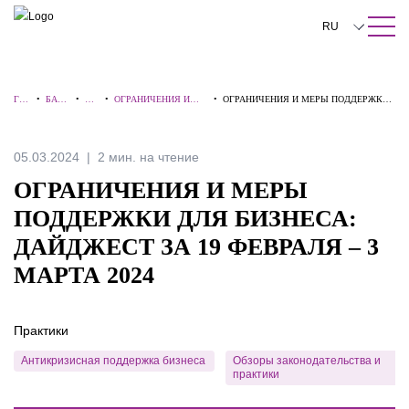
ПОИСК ПО САЙТУ
Закрыть
RU
English
ГЛ
•
БАЗА
•
ОБ
•
ОГРАНИЧЕНИЯ И
•
ОГРАНИЧЕНИЯ И МЕРЫ ПОДДЕРЖКИ
中文
АВ
ЗНАН
ЗО
МЕРЫ ПОДДЕРЖКИ
ДЛЯ БИЗНЕСА: ДАЙДЖЕСТ ЗА 19
НА
ИЙ
РЫ
ДЛЯ БИЗНЕСА
ФЕВРАЛЯ – 3 МАРТА 2024
Я
한국어
05.03.2024
2 мин. на чтение
Deutsch
ОГРАНИЧЕНИЯ И МЕРЫ
Italiano
ПОДДЕРЖКИ ДЛЯ БИЗНЕСА:
ДАЙДЖЕСТ ЗА 19 ФЕВРАЛЯ – 3
Español
МАРТА 2024
Français
日本語
Практики
Português
Антикризисная поддержка бизнеса
Обзоры законодательства и
практики
Türkçe