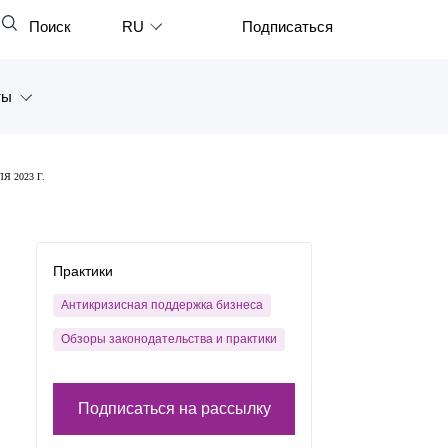
Поиск
RU
Подписаться
Закрыть
English
ты
中文
한국어
а
 2023 Г.
Deutsch
Петербург
Italiano
ярск
Español
Практики
восток
Français
Антикризисная поддержка бизнеса
тан
Обзоры законодательства и практики
日本語
Português
Подписаться на рассылку
Türkçe