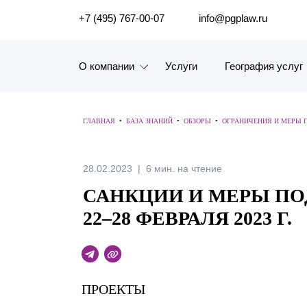
ПОИСК ПО САЙТУ
+7 (495) 767-00-07
info@pgplaw.ru
О компании
Услуги
География услуг
Знакомство с компанией
ГЛАВНАЯ
•
БАЗА ЗНАНИЙ
•
ОБЗОРЫ
•
ОГРАНИЧЕНИЯ И МЕРЫ 
География услуг
Наш опыт
28.02.2023
6 мин. на чтение
САНКЦИИ И МЕРЫ ПО
Рейтинги, Награды, Цифры
22–28 ФЕВРАЛЯ 2023 Г.
Новости
Карьера
ПРОЕКТЫ
История компании