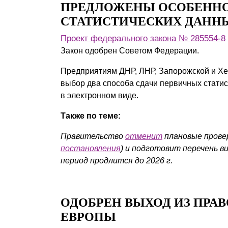
ПРЕДЛОЖЕНЫ ОСОБЕННО
Почему «Пепеляев Групп»?
СТАТИСТИЧЕСКИХ ДАННЫ
Обращение Управляющего
Проект федерального закона № 285554-8
Партнера
Закон одобрен Советом Федерации.
Социальная
Предприятиям ДНР, ЛНР, Запорожской и Хер
выбор два способа сдачи первичных статист
ответственность
в электронном виде.
Также по теме:
Правительство
отменит
плановые проверк
постановления
) и подготовит перечень в
период продлится до 2026 г.
ОДОБРЕН ВЫХОД ИЗ ПРА
ЕВРОПЫ