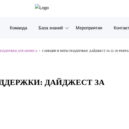
Команда
База знаний
Мероприятия
Контак
Обзоры
Москв
ПОДДЕРЖКИ ДЛЯ БИЗНЕСА
•
САНКЦИИ И МЕРЫ ПОДДЕРЖКИ: ДАЙДЖЕСТ ЗА 22–28 ФЕВРАЛЯ
Алерты
Санкт-
Статьи и комментарии
Красно
ДДЕРЖКИ: ДАЙДЖЕСТ ЗА
Видео
Влади
Книги
Татарс
Журналы
ОАЭ
Антикризисный инфопортал
Корея