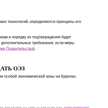
ких технологий, определяются принципы его
ркам и порядку их подтверждения будет
ь дополнительные требования, если меры
ие Правительства
).
АТЬ ОЭЗ
ии особой экономической зоны на Курилах.
ю товарами на новые отрасли (см.
законопроект
);