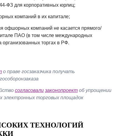
44-ФЗ для корпоративных юрлиц;
рных компаний в их капитале;
тия офшорных компаний не касается прямого/
апитале ПАО (в том числе международных
а организованных торгах в РФ.
т
о праве госзаказчика получать
гособоронзаказа
ейство
согласовали
законопроект
об упрощении
ах электронных торговых площадок
ЫСОКИХ ТЕХНОЛОГИЙ
ЖКИ