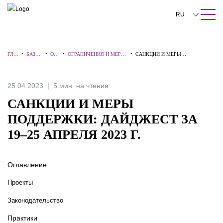
ПОИСК ПО САЙТУ
Закрыть
RU
English
ГЛА
•
БАЗА
•
ОБЗ
•
ОГРАНИЧЕНИЯ И МЕРЫ
•
САНКЦИИ И МЕРЫ
中文
ВНА
ЗНАН
ОР
ПОДДЕРЖКИ ДЛЯ
ПОДДЕРЖКИ: ДАЙДЖЕСТ ЗА 19–
Я
ИЙ
Ы
БИЗНЕСА
25 АПРЕЛЯ 2023 Г.
한국어
25.04.2023
5 мин. на чтение
Deutsch
САНКЦИИ И МЕРЫ
Italiano
ПОДДЕРЖКИ: ДАЙДЖЕСТ ЗА
19–25 АПРЕЛЯ 2023 Г.
Español
Français
Оглавление
日本語
Проекты
Português
Законодательство
Türkçe
Практики