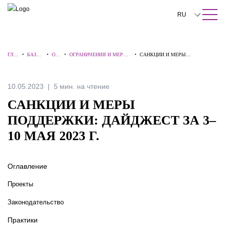
ПОИСК ПО САЙТУ
Закрыть
RU
English
ГЛА
•
БАЗА
•
ОБЗ
•
ОГРАНИЧЕНИЯ И МЕРЫ
•
САНКЦИИ И МЕРЫ
中文
ВНА
ЗНАНИ
ОР
ПОДДЕРЖКИ ДЛЯ
ПОДДЕРЖКИ: ДАЙДЖЕСТ ЗА 3–
Я
Й
Ы
БИЗНЕСА
10 МАЯ 2023 Г.
한국어
10.05.2023
5 мин. на чтение
Deutsch
САНКЦИИ И МЕРЫ
Italiano
ПОДДЕРЖКИ: ДАЙДЖЕСТ ЗА 3–
10 МАЯ 2023 Г.
Español
Français
Оглавление
日本語
Проекты
Português
Законодательство
Türkçe
Практики