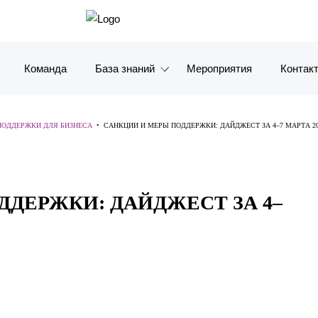
Команда
База знаний
Мероприятия
Контак
Обзоры
Москв
ПОДДЕРЖКИ ДЛЯ БИЗНЕСА
•
САНКЦИИ И МЕРЫ ПОДДЕРЖКИ: ДАЙДЖЕСТ ЗА 4–7 МАРТА 202
Алерты
Санкт-
Статьи и комментарии
Красно
ДЕРЖКИ: ДАЙДЖЕСТ ЗА 4–
Видео
Влади
Книги
Татарс
Журналы
ОАЭ
Антикризисный инфопортал
Корея