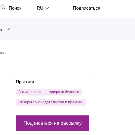
Поиск
RU
Подписаться
Закрыть
English
ты
中文
한국어
а
3 Г.
Deutsch
Петербург
Italiano
ярск
Español
Практики
восток
Français
Антикризисная поддержка бизнеса
тан
Обзоры законодательства и практики
日本語
Português
Подписаться на рассылку
Türkçe