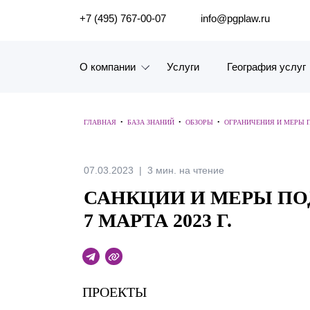
ПОИСК ПО САЙТУ
+7 (495) 767-00-07
info@pgplaw.ru
О компании
Услуги
География услуг
Знакомство с компанией
ГЛАВНАЯ
•
БАЗА ЗНАНИЙ
•
ОБЗОРЫ
•
ОГРАНИЧЕНИЯ И МЕРЫ 
География услуг
Наш опыт
07.03.2023
3 мин. на чтение
САНКЦИИ И МЕРЫ ПОД
Рейтинги, Награды, Цифры
7 МАРТА 2023 Г.
Новости
Карьера
ПРОЕКТЫ
История компании