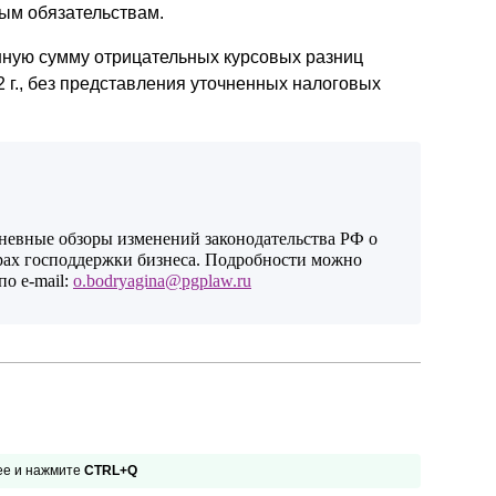
ным обязательствам.
ную сумму отрицательных курсовых разниц
 г., без представления уточненных налоговых
дневные обзоры изменений законодательства РФ о
рах господдержки бизнеса. Подробности можно
о e-mail:
o.bodryagina@pgplaw.ru
 ее и нажмите
CTRL+Q