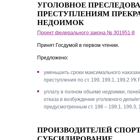
УГОЛОВНОЕ ПРЕСЛЕДОВ
Почему «Пепеляев Групп»?
ПРЕСТУПЛЕНИЯМ ПРЕКРА
НЕДОИМОК
Обращение Управляющего
Партнера
Проект федерального закона № 301951-8
Социальная
Принят Госдумой в первом чтении.
ответственность
Предложено:
уменьшить сроки максимального наказани
преступления по ст. 199, 199.1, 199.2 УК Р
уплату в полном объеме недоимки, пене
отказа в возбуждении уголовного дела/е
предусмотренным ст. 198 – 199.1, 199.3, 
ПРОИЗВОДИТЕЛЕЙ СПОР
СУБСИДИРОВАНИЕ