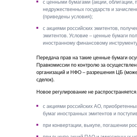
с ценными бумагами (акции, облигации, п
недружественных государств и зачислен
(приведены условия);
с акциями российских эмитентов, получ
эмитентов. Условие – ценные бумаги по
иностранному финансовому инструменту,
Передача прав на такие ценные бумаги ос
Правкомиссии по контролю за осуществлен
организаций и НФО – разрешения ЦБ (може
сделок).
Новое регулирование не распространяется, 
с акциями российских АО, приобретенны
бумаг иностранных эмитентов и поступи
при конвертации, выкупе, погашении рос
при выкупе акций ПАО и эмиссионных це