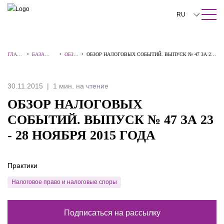
ПОИСК ПО САЙТУ
Закрыть
RU
English
ГЛАВН
•
БАЗА
•
ОБЗО
•
ОБЗОР НАЛОГОВЫХ СОБЫТИЙ. ВЫПУСК № 47 ЗА 23 -
中文
АЯ
ЗНАНИЙ
РЫ
28 НОЯБРЯ 2015 ГОДА
한국어
30.11.2015
1 мин. на чтение
Deutsch
ОБЗОР НАЛОГОВЫХ
Italiano
СОБЫТИЙ. ВЫПУСК № 47 ЗА 23
- 28 НОЯБРЯ 2015 ГОДА
Español
Français
Практики
日本語
Налоговое право и налоговые споры
Português
Подписаться на рассылку
Türkçe