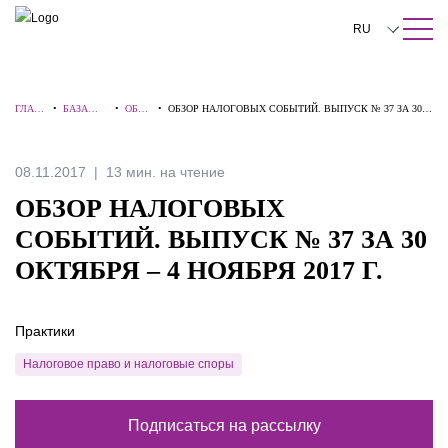
ПОИСК ПО САЙТУ
Закрыть
RU
English
ГЛАВ
•
БАЗА
•
ОБЗО
•
ОБЗОР НАЛОГОВЫХ СОБЫТИЙ. ВЫПУСК № 37 ЗА 30
中文
НАЯ
ЗНАНИЙ
РЫ
ОКТЯБРЯ – 4 НОЯБРЯ 2017 Г.
한국어
08.11.2017
13 мин. на чтение
Deutsch
ОБЗОР НАЛОГОВЫХ
Italiano
СОБЫТИЙ. ВЫПУСК № 37 ЗА 30
ОКТЯБРЯ – 4 НОЯБРЯ 2017 Г.
Español
Français
Практики
日本語
Налоговое право и налоговые споры
Português
Подписаться на рассылку
Türkçe