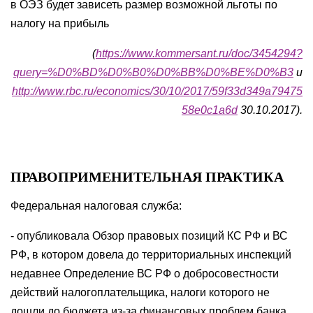
в ОЭЗ будет зависеть размер возможной льготы по
налогу на прибыль
(
https://www.kommersant.ru/doc/3454294?
query=%D0%BD%D0%B0%D0%BB%D0%BE%D0%B3
и
http://www.rbc.ru/economics/30/10/2017/59f33d349a79475
58e0c1a6d
30.10.2017).
ПРАВОПРИМЕНИТЕЛЬНАЯ ПРАКТИКА
Федеральная налоговая служба:
- опубликовала Обзор правовых позиций КС РФ и ВС
РФ, в котором довела до территориальных инспекций
недавнее Определение ВС РФ о добросовестности
действий налогоплательщика, налоги которого не
дошли до бюджета из-за финансовых проблем банка.