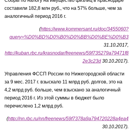
Сборы по налогу на имущество физлиц в Краснодаре
составили 182,8 млн руб., что на 57% больше, чем за
аналогичный период 2016 г.
(
https://www.kommersant.ru/doc/3455060?
query=%D0%BD%D0%B0%D0%BB%D0%BE%D0%B3
31.10.2017,
http://kuban.rbc.ru/krasnodar/freenews/59f735279a79471f8
2e3c23d
30.10.2017).
Управления ФССП России по Нижегородской области
за 9 мес. 2017 г. взыскало 11 млрд руб. долгов, это на
4,2 млрд руб. больше, чем взыскано за аналогичный
период 2016 г. Из этой суммы в бюджет было
перечислено 1,2 млрд руб.
(
http://nn.rbc.ru/nn/freenews/59f7378a9a794720228a4ea4
30.10.2017).