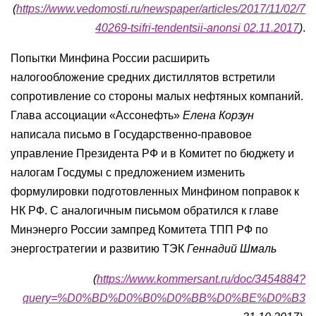
(
https://www.vedomosti.ru/newspaper/articles/2017/11/02/7
40269-tsifri-tendentsii-anonsi 02.11.2017
)
.
Попытки Минфина России расширить
налогообложение средних дистиллятов встретили
сопротивление со стороны малых нефтяных компаний.
Глава ассоциации «Ассонефть»
Елена Корзун
написала письмо в Государственно-правовое
управление Президента РФ и в Комитет по бюджету и
налогам Госдумы с предложением изменить
формулировки подготовленных Минфином поправок к
НК РФ. С аналогичным письмом обратился к главе
Минэнерго России зампред Комитета ТПП РФ по
энергостратегии и развитию ТЭК
Геннадий Шмаль
(
https://www.kommersant.ru/doc/3454884?
query=%D0%BD%D0%B0%D0%BB%D0%BE%D0%B3