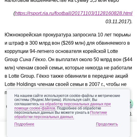
налоговом мошенничестве на сумму 3,3 млн евро
(
https://rsport.ria.ru/football/20171103/1128160828.html
03.11.2017).
Южнокорейская прокуратура запросила 10 лет тюрьмы
и штраф в 300 млрд вон ($269 млн) для обвиняемого в
коррупции 94-летнего основателя корейской Lotte
Group
Сина Гёкхо
. Он выплатил около 50 млрд вон ($44
млн) членам своей семьи, которые никогда не работали
в Lotte Group. Гёкхо также обвинили в передаче акций
Lotte Holdings членам своей семьи в 2007 г., чтобы не
платить налоги в размере 70 млрд вон ($62 млн)
На нашем сайте используются cookie-файлы и метрические
системы (Яндекс.Метрика). Используя сайт, Вы
соглашаетесь
на обработку персональных данных при
(
http://www.rbc.ru/rbcfreenews/59f9cf339a79471d189661b
помощи cookie-файлов
. Подробнее об обработке
персональных данных Вы можете узнать в
Политике
6
01.11.2017).
обработки персональных данных.
Подробнее