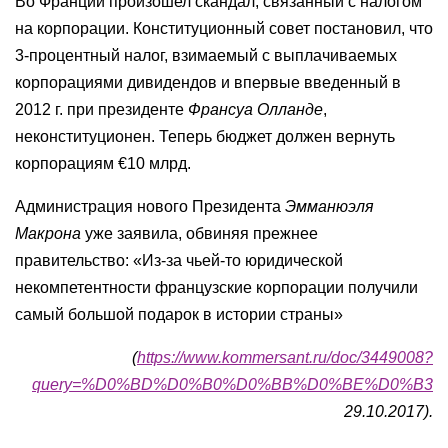
Во Франции произошел скандал, связанный с налогом
на корпорации. Конституционный совет постановил, что
3-процентный налог, взимаемый с выплачиваемых
корпорациями дивидендов и впервые введенный в
2012 г. при президенте
Франсуа Олланде
,
неконституционен. Теперь бюджет должен вернуть
корпорациям €10 млрд.
Администрация нового Президента
Эмманюэля
Макрона
уже заявила, обвиняя прежнее
правительство: «Из-за чьей-то юридической
некомпетентности французские корпорации получили
самый большой подарок в истории страны»
(
https://www.kommersant.ru/doc/3449008?
query=%D0%BD%D0%B0%D0%BB%D0%BE%D0%B3
29.10.2017).