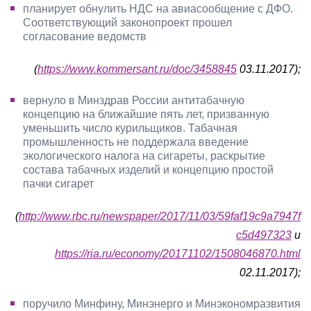
планирует обнулить НДС на авиасообщение с ДФО.
Соответствующий законопроект прошел
согласование ведомств
(
https://www.kommersant.ru/doc/3458845
03.11.2017);
вернуло в Минздрав России антитабачную
концепцию на ближайшие пять лет, призванную
уменьшить число курильщиков. Табачная
промышленность не поддержала введение
экологического налога на сигареты, раскрытие
состава табачных изделий и концепцию простой
пачки сигарет
(
http://www.rbc.ru/newspaper/2017/11/03/59faf19c9a7947f
c5d497323
и
https://ria.ru/economy/20171102/1508046870.html
02.11.2017);
поручило Минфину, Минэнерго и Минэкономразвития