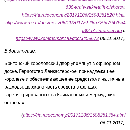
638-arhiv-sekretnih-ofshorov
,
https://ria.ru/economy/20171106/1508251520.html
,
http://www.rbc.ru/business/06/11/2017/59ff6a729a79476a4
f8f2a7a?from=main
и
https://www.kommersant.ru/doc/3459672
06.11.2017).
В дополнение:
Британский королевский двор упомянут в офшорном
досье. Герцогство Ланкастерское, принадлежащее
королеве и обеспечивающее ее средствами на личные
расходы, держало часть средств в фондах,
зарегистрированных на Каймановых и Бермудских
островах
(
https://ria.ru/economy/20171106/1508251354.html
06.11.2017).