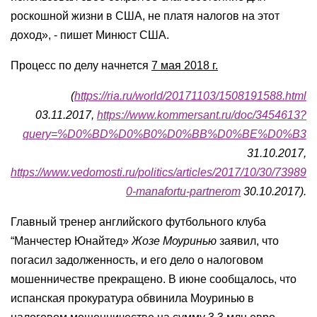
роскошной жизни в США, не платя налогов на этот
доход», - пишет Минюст США.
Процесс по делу начнется
7 мая 2018 г.
(
https://ria.ru/world/20171103/1508191588.html
03.11.2017,
https://www.kommersant.ru/doc/3454613?
query=%D0%BD%D0%B0%D0%BB%D0%BE%D0%B3
31.10.2017,
https://www.vedomosti.ru/politics/articles/2017/10/30/73989
0-manafortu-partnerom
30.10.2017).
Главный тренер английского футбольного клуба
“Манчестер Юнайтед»
Жозе Моуринью
заявил, что
погасил задолженность, и его дело о налоговом
мошенничестве прекращено. В июне сообщалось, что
испанская прокуратура обвинила Моуринью в