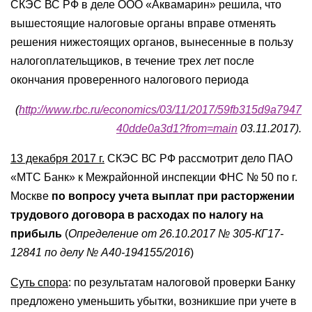
СКЭС ВС РФ в деле ООО «Аквамарин» решила, что
вышестоящие налоговые органы вправе отменять
решения нижестоящих органов, вынесенные в пользу
налогоплательщиков, в течение трех лет после
окончания проверенного налогового периода
(
http://www.rbc.ru/economics/03/11/2017/59fb315d9a7947
40dde0a3d1?from=main
03.11.2017).
13 декабря 2017 г.
СКЭС ВС РФ рассмотрит дело ПАО
«МТС Банк» к Межрайонной инспекции ФНС № 50 по г.
Москве
по вопросу учета выплат при расторжении
трудового договора в расходах по налогу на
прибыль
(
Определение от 26.10.2017 № 305-КГ17-
12841 по делу № А40-194155/2016
)
Суть спора
: по результатам налоговой проверки Банку
предложено уменьшить убытки, возникшие при учете в