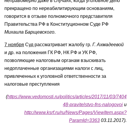
неправомерно даже в случаях, когда уголовное дело
прекращено по нереабилитирующим основаниям,
говорится в отзыве полномочного представителя
Правительства РФ в Конституционном Суде РФ
Михаила Барщевского
.
7 ноября
Суд рассматривает жалобу гр.
Г. Ахмадеевой
и др. на положения ГК РФ, НК РФ и УК РФ,
позволяющие налоговым органам взыскивать
недоплаченные организациями налоги с лиц,
привлеченных к уголовной ответственности за
налоговые преступления
(
https://www.vedomosti.ru/politics/articles/2017/11/03/7404
48-pravitelstvo-fns-nalogovoi
и
http://www.ksrf.ru/ru/News/Pages/ViewItem.aspx?
ParamId=3363
03.11.2017).