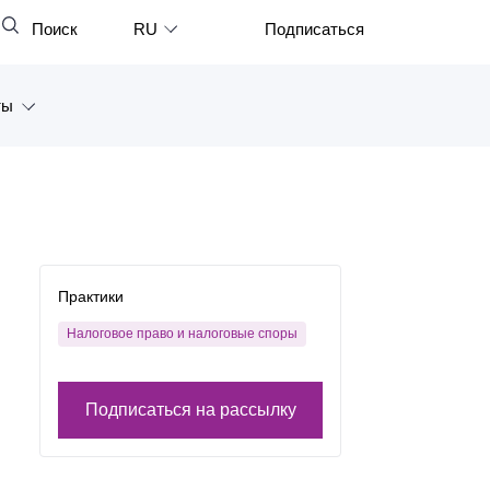
Поиск
RU
Подписаться
Закрыть
English
ты
中文
한국어
а
Deutsch
Петербург
Italiano
ярск
Español
Практики
восток
Français
Налоговое право и налоговые споры
тан
日本語
Подписаться на рассылку
Português
Türkçe