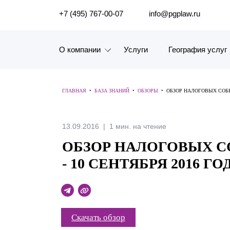
ПОИСК ПО САЙТУ
+7 (495) 767-00-07
info@pgplaw.ru
О компании
Услуги
География услуг
Знакомство с компанией
ГЛАВНАЯ
•
БАЗА ЗНАНИЙ
•
ОБЗОРЫ
•
ОБЗОР НАЛОГОВЫХ СОБЫТ
География услуг
Наш опыт
13.09.2016
1 мин. на чтение
ОБЗОР НАЛОГОВЫХ СО
Рейтинги, Награды, Цифры
- 10 СЕНТЯБРЯ 2016 ГО
Новости
Карьера
Скачать обзор
История компании