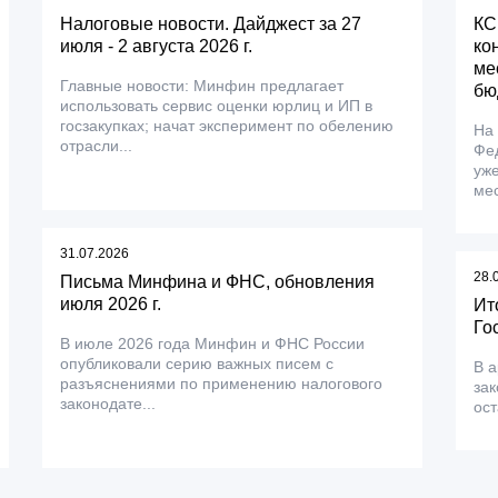
Налоговые новости. Дайджест за 27
КС
июля - 2 августа 2026 г.
ко
ме
Главные новости: Минфин предлагает
бю
использовать сервис оценки юрлиц и ИП в
госзакупках; начат эксперимент по обелению
На
отрасли...
Фе
уже
мес
31.07.2026
28.
Письма Минфина и ФНС, обновления
июля 2026 г.
Ит
Го
В июле 2026 года Минфин и ФНС России
опубликовали серию важных писем с
В а
разъяснениями по применению налогового
зак
законодате...
ос