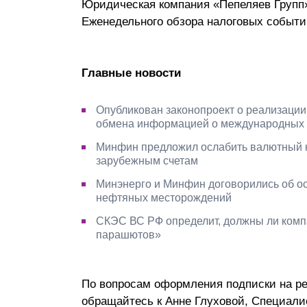
Юридическая компания «Пепеляев Групп
Почему «Пепеляев Групп»?
Еженедельного обзора налоговых событий 
Обращение Управляющего
Партнера
Главные новости
Социальная
Опубликован законопроект о реализации
ответственность
обмена информацией о международных 
Минфин предложил ослабить валютный к
зарубежным счетам
Минэнерго и Минфин договорились об о
нефтяных месторождений
СКЭС ВС РФ определит, должны ли компа
парашютов»
По вопросам оформления подписки на ре
обращайтесь к Анне Глуховой, Специалис