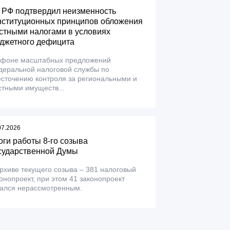
 РФ подтвердил неизменность
нституционных принципов обложения
стными налогами в условиях
джетного дефицита
 фоне масштабных предложений
деральной налоговой службы по
сточению контроля за региональными и
тными имуществ...
07.2026
оги работы 8-го созыва
сударственной Думы
рхиве текущего созыва – 381 налоговый
онопроект, при этом 41 законопроект
тался нерассмотренным.