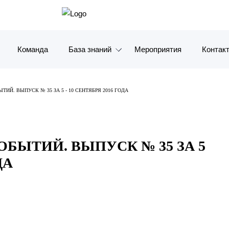
Команда
База знаний
Мероприятия
Контак
Обзоры
Москв
ИЙ. ВЫПУСК № 35 ЗА 5 - 10 СЕНТЯБРЯ 2016 ГОДА
Алерты
Санкт-
Статьи и комментарии
Красно
БЫТИЙ. ВЫПУСК № 35 ЗА 5
Видео
Влади
ДА
Книги
Татарс
Журналы
ОАЭ
Антикризисный инфопортал
Корея