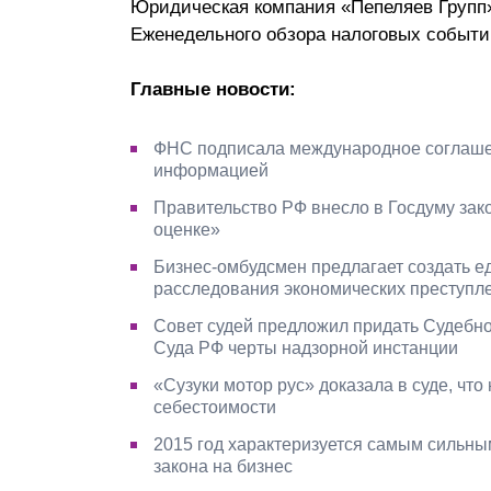
Юридическая компания «Пепеляев Групп
Почему «Пепеляев Групп»?
Еженедельного обзора налоговых событий 
Обращение Управляющего
Главные новости:
Партнера
ФНС подписала международное соглаше
Социальная
информацией
ответственность
Правительство РФ внесло в Госдуму зак
оценке»
Бизнес-омбудсмен предлагает создать е
расследования экономических преступл
Совет судей предложил придать Судебно
Суда РФ черты надзорной инстанции
«Сузуки мотор рус» доказала в суде, чт
себестоимости
2015 год характеризуется самым сильны
закона на бизнес