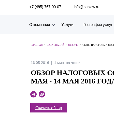
ПОИСК ПО САЙТУ
+7 (495) 767-00-07
info@pgplaw.ru
О компании
Услуги
География услуг
Знакомство с компанией
ГЛАВНАЯ
•
БАЗА ЗНАНИЙ
•
ОБЗОРЫ
•
ОБЗОР НАЛОГОВЫХ СОБЫТ
География услуг
Наш опыт
16.05.2016
1 мин. на чтение
ОБЗОР НАЛОГОВЫХ СО
Рейтинги, Награды, Цифры
МАЯ - 14 МАЯ 2016 ГОД
Новости
Карьера
Скачать обзор
История компании