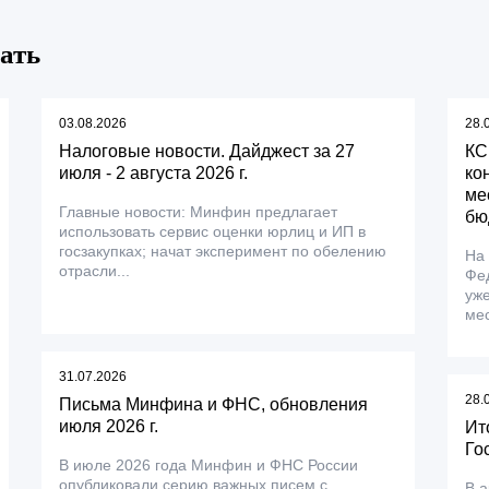
ать
03.08.2026
28.
Налоговые новости. Дайджест за 27
КС
июля - 2 августа 2026 г.
ко
ме
Главные новости: Минфин предлагает
бю
использовать сервис оценки юрлиц и ИП в
госзакупках; начат эксперимент по обелению
На
отрасли...
Фе
уже
мес
31.07.2026
28.
Письма Минфина и ФНС, обновления
июля 2026 г.
Ит
Го
В июле 2026 года Минфин и ФНС России
опубликовали серию важных писем с
В а