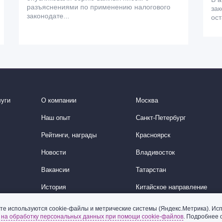
разъяснениями по применению налогового
зак
законодате...
ос
уги
О компании
Москва
Наш опыт
Санкт-Петербург
Рейтинги, награды
Красноярск
Новости
Владивосток
Вакансии
Татарстан
История
Китайское направление
Корейское направление
те используются cookie-файлы и метрические системы (Яндекс.Метрика). Исп
ь
на обработку персональных данных при помощи cookie-файлов
. Подробнее 