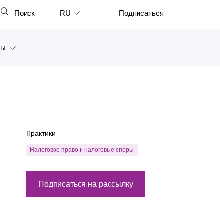
Поиск
RU
Подписаться
Закрыть
English
ты
中文
한국어
а
Deutsch
Петербург
Italiano
ярск
Español
Практики
восток
Français
Налоговое право и налоговые споры
тан
日本語
Подписаться на рассылку
Português
Türkçe