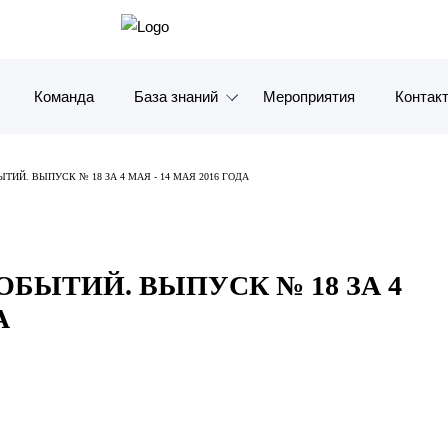
Команда
База знаний
Мероприятия
Контак
Обзоры
Москв
ИЙ. ВЫПУСК № 18 ЗА 4 МАЯ - 14 МАЯ 2016 ГОДА
Алерты
Санкт-
Статьи и комментарии
Красно
БЫТИЙ. ВЫПУСК № 18 ЗА 4
Видео
Влади
А
Книги
Татарс
Журналы
ОАЭ
Антикризисный инфопортал
Корея