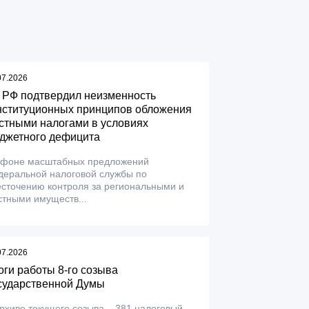
07.2026
 РФ подтвердил неизменность
нституционных принципов обложения
стными налогами в условиях
джетного дефицита
 фоне масштабных предложений
деральной налоговой службы по
сточению контроля за региональными и
тными имуществ...
07.2026
оги работы 8-го созыва
сударственной Думы
рхиве текущего созыва – 381 налоговый