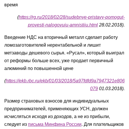
время
(
https://rg.ru/2018/02/28/sudebnye-pristavy-pomogut-
provesti-nalogovuiu-amnistiiu.html
28.02.2018).
Введение НДС на вторичный металл сделает работу
ломозаготовителей нерентабельной и лишит
метзаводы дешевого сырья. «Русал», который выиграл
от реформы больше всех, уже продает первичный
алюминий по повышенной цене
(
https://ekb.rbc.ru/ekb/01/03/2018/5a97fdfd9a7947321e806
079
01.03.2018).
Размер страховых взносов для индивидуальных
предпринимателей, применяющих УСН, должен
исчисляться исходя из доходов, а не из прибыли,
следует из
письма Минфина России
. Для плательщиков