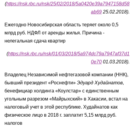
(
https://nsk.rbc.ru/nsk/25/02/2018/5a0420e39a7947158d58
ab69
25.02.2018).
Ежегодно Новосибирская область теряет около 0,5
млрд руб. НДФЛ от аренды жилья. Причина -
нелегальная сдача квартир
(
https://nsk.rbc.ru/nsk/01/03/2018/5a974dc79a7947af37d1
0e70
01.03.2018).
Владелец Независимой нефтегазовой компании (ННК),
бывший президент «Роснефти»
Эдуард Худайнатов
,
бенефициар холдинга «Коулстар» с единственным
угольным разрезом «Майрыхский» в Хакасии, встал на
налоговый учет в этой республике. Худайнатов как
физическое лицо в 2018 г. заплатит 5,15 млрд руб.
налогов