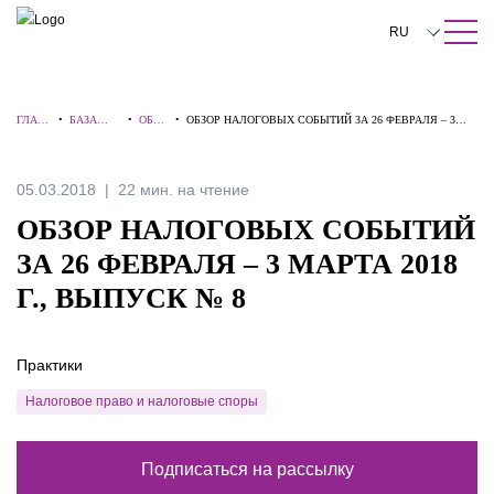
ПОИСК ПО САЙТУ
Закрыть
RU
English
ГЛАВ
•
БАЗА
•
ОБЗО
•
ОБЗОР НАЛОГОВЫХ СОБЫТИЙ ЗА 26 ФЕВРАЛЯ – 3
中文
НАЯ
ЗНАНИЙ
РЫ
МАРТА 2018 Г., ВЫПУСК № 8
한국어
05.03.2018
22 мин. на чтение
Deutsch
ОБЗОР НАЛОГОВЫХ СОБЫТИЙ
Italiano
ЗА 26 ФЕВРАЛЯ – 3 МАРТА 2018
Г., ВЫПУСК № 8
Español
Français
Практики
日本語
Налоговое право и налоговые споры
Português
Подписаться на рассылку
Türkçe