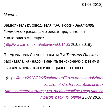
01.03.2018).
Мнения:
Заместитель руководителя ФАС России
Анатолий
Голомолзин
рассказал о рисках продолжения
«налогового маневра»
(
http://www.interfax.ru/interview/601465
26.02.2018).
Председатель Счетной палаты РФ
Татьяна Голикова
рассказала, как надо изменить пенсионную систему и
выявлять неплательщиков страховых взносов
(
https://rg.ru/2018/02/25/tatiana-golikova-pensiia-dolzhna-
zaviset-ot-stazha-i-zarabotka.html?
utm_source=rg.ru&amp;utm_medium=offline&amp;utm_ca
mpaign=back_to_online
25.02.2018).