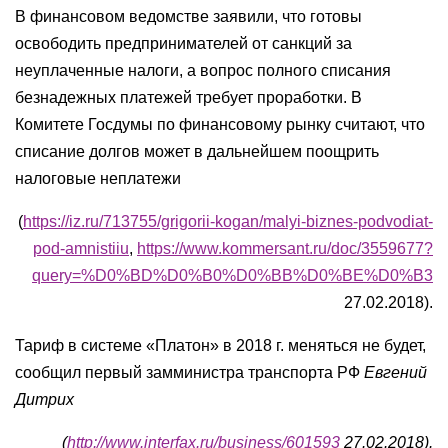
В финансовом ведомстве заявили, что готовы
освободить предпринимателей от санкций за
неуплаченные налоги, а вопрос полного списания
безнадежных платежей требует проработки. В
Комитете Госдумы по финансовому рынку считают, что
списание долгов может в дальнейшем поощрить
налоговые неплатежи
(
https://iz.ru/713755/grigorii-kogan/malyi-biznes-podvodiat-
pod-amnistiiu
,
https://www.kommersant.ru/doc/3559677?
query=%D0%BD%D0%B0%D0%BB%D0%BE%D0%B3
27.02.2018).
Тариф в системе «Платон» в 2018 г. меняться не будет,
сообщил первый замминистра транспорта РФ
Евгений
Дитрих
(
http://www.interfax.ru/business/601593
27.02.2018).