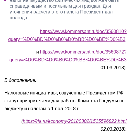
налог на имущество физических лиц должен быть
справедливым и посильным для граждан. Для
уточнения расчета этого налога Президент дал
полгода
https://www.kommersant.ru/doc/3560810?
query=%D0%BD%D0%B0%D0%BB%D0%BE%D0%B3
и
https://www.kommersant.ru/doc/3560872?
query=%D0%BD%D0%B0%D0%BB%D0%BE%D0%B3
01.03.2018).
В дополнение:
Налоговые инициативы, озвученные Президентом РФ,
станут приоритетами для работы Комитета Госдумы по
бюджету и налогам в 1 пол. 2018 г.
(
https://ria.ru/economy/20180302/1515596822.html
02.03.2018).