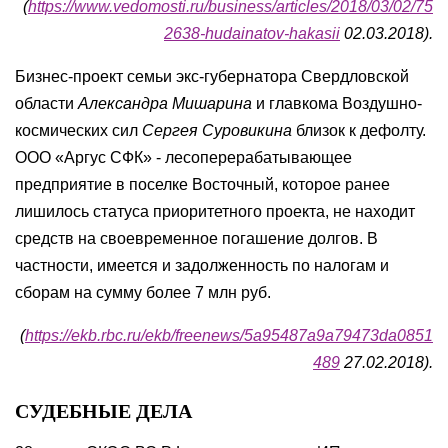
(
https://www.vedomosti.ru/business/articles/2018/03/02/75
2638-hudainatov-hakasii
02.03.2018).
Бизнес-проект семьи экс-губернатора Свердловской
области
Александра Мишарина
и главкома Воздушно-
космических сил
Сергея Суровикина
близок к дефолту.
ООО «Аргус СФК» - лесоперерабатывающее
предприятие в поселке Восточный, которое ранее
лишилось статуса приоритетного проекта, не находит
средств на своевременное погашение долгов. В
частности, имеется и задолженность по налогам и
сборам на сумму более 7 млн руб.
(
https://ekb.rbc.ru/ekb/freenews/5a95487a9a79473da0851
489
27.02.2018).
СУДЕБНЫЕ ДЕЛА