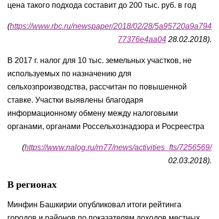
цена такого подхода составит до 200 тыс. руб. в год
(
https://www.rbc.ru/newspaper/2018/02/28/5a95720a9a794
77376e4aa04
28.02.2018).
В 2017 г. налог для 10 тыс. земельных участков, не
используемых по назначению для
сельхозпроизводства, рассчитан по повышенной
ставке. Участки выявлены благодаря
информационному обмену между налоговыми
органами, органами Россельхознадзора и Росреестра
(
https://www.nalog.ru/rn77/news/activities_fts/7256569/
02.03.2018).
В регионах
Минфин Башкирии опубликовал итоги рейтинга
городов и районов по показателям доходов местных