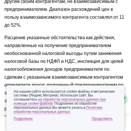
другим своим контрагентам, не взаимозависимым с
предпринимателем. Диапазон расхождений цен в
пользу взаимозависимого контрагента составлял от 11
до 52%.
Расценив указанные обстоятельства как действия,
направленные на получение предпринимателем
необоснованной налоговой выгоды путем занижения
налоговой базы по НДФЛ и НДС, инспекция для целей
налогообложения доходов предпринимателя по
сделкам с указанным взаимозависимым контрагентом
определила доход, полученный предпринимателем по
На нашем сайте используются cookie-файлы и метрические
этим сделкам расчетным путем с применением
системы (Яндекс.Метрика). Используя сайт, Вы
соглашаетесь
на обработку персональных данных при
элементов метода цены последующей реализации из
помощи cookie-файлов
. Подробнее об обработке
персональных данных Вы можете узнать в
Политике
расчета минимального интервала торговой наценки
обработки персональных данных.
взаимозависимого контрагента.
Подробнее
По результатам проверки предпринимателю