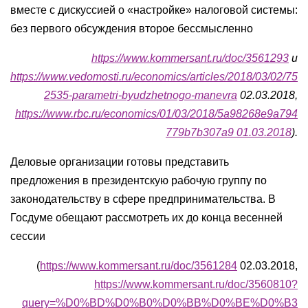
вместе с дискуссией о «настройке» налоговой системы:
без первого обсуждения второе бессмысленно
https://www.kommersant.ru/doc/3561293
и
https://www.vedomosti.ru/economics/articles/2018/03/02/75
2535-parametri-byudzhetnogo-manevra
02.03.2018,
https://www.rbc.ru/economics/01/03/2018/5a98268e9a794
779b7b307a9 01.03.2018
).
Деловые организации готовы представить
предложения в президентскую рабочую группу по
законодательству в сфере предпринимательства. В
Госдуме обещают рассмотреть их до конца весенней
сессии
(
https://www.kommersant.ru/doc/3561284
02.03.2018,
https://www.kommersant.ru/doc/3560810?
query=%D0%BD%D0%B0%D0%BB%D0%BE%D0%B3