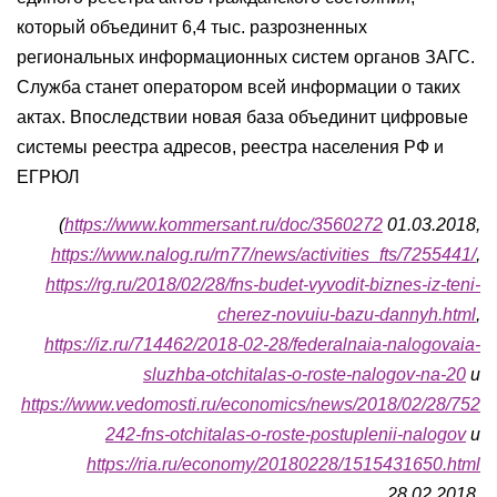
который объединит 6,4 тыс. разрозненных
региональных информационных систем органов ЗАГС.
Служба станет оператором всей информации о таких
актах. Впоследствии новая база объединит цифровые
системы реестра адресов, реестра населения РФ и
ЕГРЮЛ
(
https://www.kommersant.ru/doc/3560272
01.03.2018,
https://www.nalog.ru/rn77/news/activities_fts/7255441/
,
https://rg.ru/2018/02/28/fns-budet-vyvodit-biznes-iz-teni-
cherez-novuiu-bazu-dannyh.html
,
https://iz.ru/714462/2018-02-28/federalnaia-nalogovaia-
sluzhba-otchitalas-o-roste-nalogov-na-20
и
https://www.vedomosti.ru/economics/news/2018/02/28/752
242-fns-otchitalas-o-roste-postuplenii-nalogov
и
https://ria.ru/economy/20180228/1515431650.html
28.02.2018,