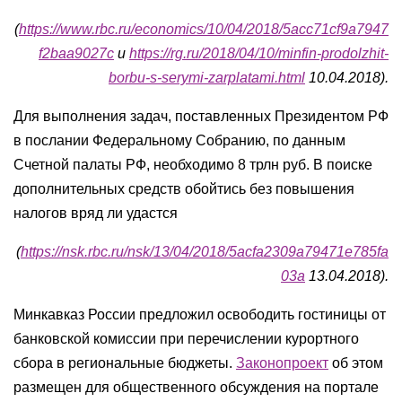
(
https://www.rbc.ru/economics/10/04/2018/5acc71cf9a7947
f2baa9027c
и
https://rg.ru/2018/04/10/minfin-prodolzhit-
borbu-s-serymi-zarplatami.html
10.04.2018).
Для выполнения задач, поставленных Президентом РФ
в послании Федеральному Собранию, по данным
Счетной палаты РФ, необходимо 8 трлн руб. В поиске
дополнительных средств обойтись без повышения
налогов вряд ли удастся
(
https://nsk.rbc.ru/nsk/13/04/2018/5acfa2309a79471e785fa
03a
13.04.2018).
Минкавказ России предложил освободить гостиницы от
банковской комиссии при перечислении курортного
сбора в региональные бюджеты.
Законопроект
об этом
размещен для общественного обсуждения на портале