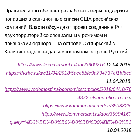
Правительство обещает разработать меры поддержки
попавших в санкционные списки США российских
компаний. Власти обсуждают проект создания в РФ
двух территорий со специальным режимом и
признаками офшора – на острове Октябрьский в
Калининграде и на дальневосточном острове Русский.
https://www.kommersant.ru/doc/3600216
12.04.2018,
https://dv.rbc.ru/dv/11/04/2018/5ace5bfe9a794737ef1bfbcd
11.04.2018,
https://www.vedomosti.ru/economics/articles/2018/04/10/76
4372-ofshori-oligarham
и
https://www.kommersant.ru/doc/3598826
,
https://www.kommersant.ru/doc/3599416?
query=%D0%BD%D0%B0%D0%BB%D0%BE%D0%B3
10.04.2018