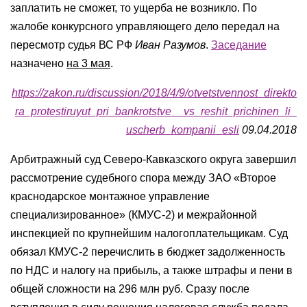
заплатить не сможет, то ущерба не возникло. По
жалобе конкурсного управляющего дело передал на
пересмотр судья ВС РФ
Иван Разумов
.
Заседание
назначено
на 3 мая
.
https://zakon.ru/discussion/2018/4/9/otvetstvennost_direkto
ra_protestiruyut_pri_bankrotstve__vs_reshit_prichinen_li_
uscherb_kompanii_esli
09.04.2018
Арбитражный суд Северо-Кавказского округа завершил
рассмотрение судебного спора между ЗАО «Второе
краснодарское монтажное управление
специализированное» (КМУС-2) и межрайонной
инспекцией по крупнейшим налогоплательщикам. Суд
обязал КМУС-2 перечислить в бюджет задолженность
по НДС и налогу на прибыль, а также штрафы и пени в
общей сложности на 296 млн руб. Сразу после