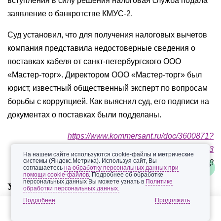
вступления в силу решения налоговая служба подала
заявление о банкротстве КМУС-2.
Cуд установил, что для получения налоговых вычетов
компания представила недостоверные сведения о
поставках кабеля от санкт-петербургского ООО
«Мастер-торг». Директором ООО «Мастер-торг» был
юрист, известный общественный эксперт по вопросам
борьбы с коррупцией. Как выяснил суд, его подписи на
документах о поставках были подделаны.
https://www.kommersant.ru/doc/3600871?
query=%D0%BD%D0%B0%D0%BB%D0%BE%D0%B3
На нашем сайте используются cookie-файлы и метрические
системы (Яндекс.Метрика). Используя сайт, Вы
13.04.2018
соглашаетесь
на обработку персональных данных при
помощи cookie-файлов
. Подробнее об обработке
персональных данных Вы можете узнать в
Политике
УГОЛОВНОЕ ПРЕСЛЕДОВАНИЕ
обработки персональных данных.
Подробнее
Кировский суд Перми рассмотрел уголовное дело в
отношении руководителя ООО «ЛитМашПро-М»