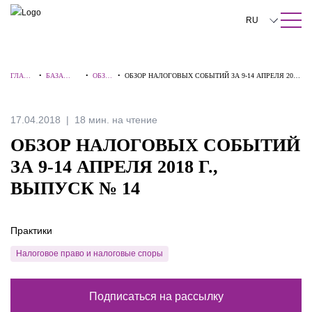
ПОИСК ПО САЙТУ
Закрыть
RU
English
ГЛАВН
•
БАЗА
•
ОБЗО
•
ОБЗОР НАЛОГОВЫХ СОБЫТИЙ ЗА 9-14 АПРЕЛЯ 2018
中文
АЯ
ЗНАНИЙ
РЫ
Г., ВЫПУСК № 14
한국어
17.04.2018
18 мин. на чтение
Deutsch
ОБЗОР НАЛОГОВЫХ СОБЫТИЙ
Italiano
ЗА 9-14 АПРЕЛЯ 2018 Г.,
ВЫПУСК № 14
Español
Français
Практики
日本語
Налоговое право и налоговые споры
Português
Подписаться на рассылку
Türkçe