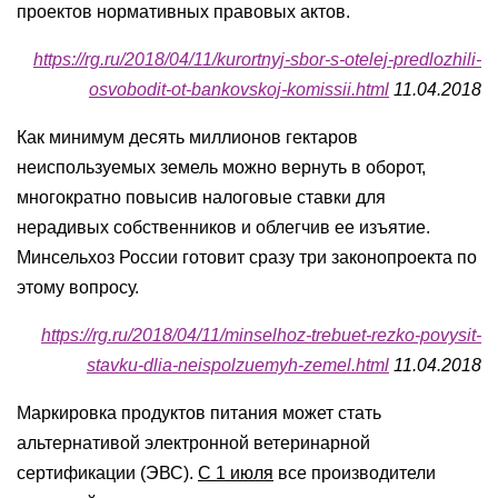
проектов нормативных правовых актов.
https://rg.ru/2018/04/11/kurortnyj-sbor-s-otelej-predlozhili-
osvobodit-ot-bankovskoj-komissii.html
11.04.2018
Как минимум десять миллионов гектаров
неиспользуемых земель можно вернуть в оборот,
многократно повысив налоговые ставки для
нерадивых собственников и облегчив ее изъятие.
Минсельхоз России готовит сразу три законопроекта по
этому вопросу.
https://rg.ru/2018/04/11/minselhoz-trebuet-rezko-povysit-
stavku-dlia-neispolzuemyh-zemel.html
11.04.2018
Маркировка продуктов питания может стать
альтернативой электронной ветеринарной
сертификации (ЭВС).
С 1 июля
все производители