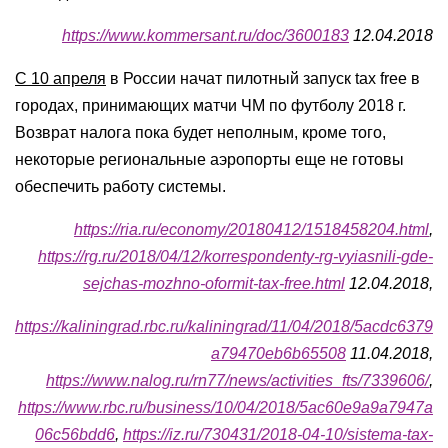
https://www.kommersant.ru/doc/3600183
12.04.2018
С 10 апреля
в России начат пилотный запуск tax free в
городах, принимающих матчи ЧМ по футболу 2018 г.
Возврат налога пока будет неполным, кроме того,
некоторые региональные аэропорты еще не готовы
обеспечить работу системы.
https://ria.ru/economy/20180412/1518458204.html
,
https://rg.ru/2018/04/12/korrespondenty-rg-vyiasnili-gde-
sejchas-mozhno-oformit-tax-free.html
12.04.2018,
https://kaliningrad.rbc.ru/kaliningrad/11/04/2018/5acdc6379
a79470eb6b65508
11.04.2018,
https://www.nalog.ru/rn77/news/activities_fts/7339606/
,
https://www.rbc.ru/business/10/04/2018/5ac60e9a9a7947a
06c56bdd6
,
https://iz.ru/730431/2018-04-10/sistema-tax-