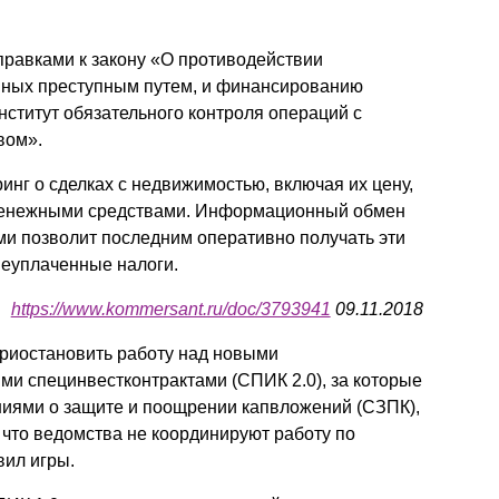
оправками к закону «О противодействии
нных преступным путем, и финансированию
ститут обязательного контроля операций с
вом».
нг о сделках с недвижимостью, включая их цену,
с денежными средствами. Информационный обмен
и позволит последним оперативно получать эти
неуплаченные налоги.
https://www.kommersant.ru/doc/3793941
09.11.2018
риостановить работу над новыми
и специнвестконтрактами (СПИК 2.0), за которые
ниями о защите и поощрении капвложений (СЗПК),
что ведомства не координируют работу по
вил игры.