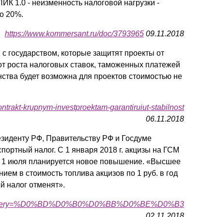
К 1.0 - неизменность налоговой нагрузки -
о 20%.
https://www.kommersant.ru/doc/3793965
09.11.2018
с государством, которые защитят проекты от
от роста налоговых ставок, таможенных платежей
нства будет возможна для проектов стоимостью не
-kontrakt-krupnym-investproektam-garantiruiut-stabilnost
06.11.2018
зиденту РФ, Правительству РФ и Госдуме
ортный налог. С 1 января 2018 г. акцизы на ГСМ
а с 1 июля планируется новое повышение. «Высшее
ием в стоимость топлива акцизов по 1 руб. в год
й налог отменят».
6133?query=%D0%BD%D0%B0%D0%BB%D0%BE%D0%B3
02.11.2018