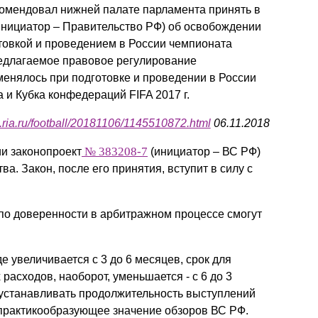
комендовал нижней палате парламента принять в
Презентации экспертов
Китай
 инициатор – Правительство РФ) об освобождении
отовкой и проведением в России чемпионата
Брошюры
едлагаемое правовое регулирование
менялось при подготовке и проведении в России
 и Кубка конфедераций FIFA 2017 г.
rt.ria.ru/football/20181106/1145510872.html
06.11.2018
№ 383208-7
ии законопроект
(инициатор – ВС РФ)
а. Закон, после его принятия, вступит в силу с
о доверенности в арбитражном процессе смогут
 увеличивается с 3 до 6 месяцев, срок для
асходов, наоборот, уменьшается - с 6 до 3
 устанавливать продолжительность выступлений
 практикообразующее значение обзоров ВС РФ.