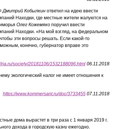
РФ
Дмитрий Кобылкин
ответил на идею ввести
мпаний Находки, где местные жители жалуются на
риморья
Олег Кожемяко
поручил ввести
мпаний Находки. «На мой взгляд, на федеральном
 чтобы эти вопросы решать. Если какой-то
можным, конечно, губернатор вправе это
://ria.ru/society/20181106/1532188096.html
06.11.2018
чему экологический налог не имеет отношения к
https://www.kommersant.ru/doc/3733455
07.11.2018
тные дома вырастет в три раза с 1 января 2019 г.
ьного дохода в городскую казну ежегодно.