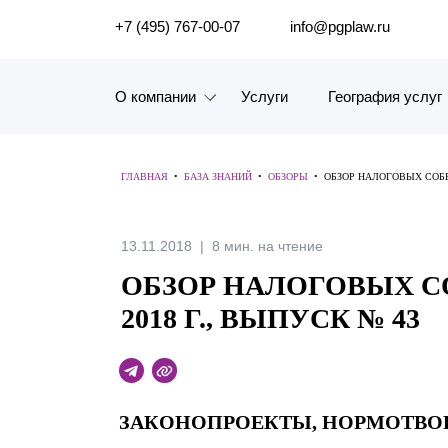
ПОИСК ПО САЙТУ
+7 (495) 767-00-07
info@pgplaw.ru
О компании
Услуги
География услуг
Знакомство с компанией
ГЛАВНАЯ
•
БАЗА ЗНАНИЙ
•
ОБЗОРЫ
•
ОБЗОР НАЛОГОВЫХ СОБЫТ
География услуг
Наш опыт
13.11.2018
8 мин. на чтение
ОБЗОР НАЛОГОВЫХ СО
Рейтинги, Награды, Цифры
2018 Г., ВЫПУСК № 43
Новости
Карьера
ЗАКОНОПРОЕКТЫ, НОРМОТВО
История компании