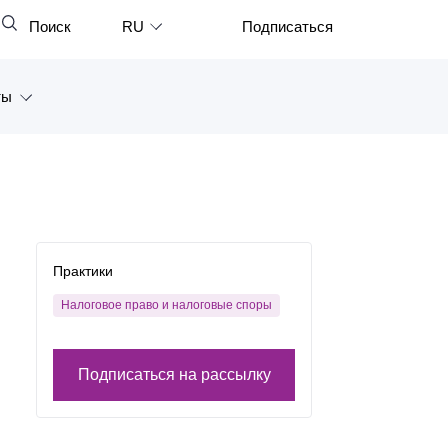
Поиск
RU
Подписаться
Закрыть
English
ты
中文
한국어
а
Deutsch
Петербург
Italiano
ярск
Español
Практики
восток
Français
Налоговое право и налоговые споры
тан
日本語
Подписаться на рассылку
Português
Türkçe