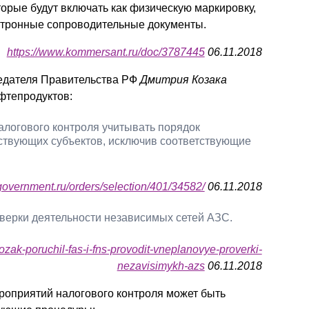
торые будут включать как физическую маркировку,
ектронные сопроводительные документы.
https://www.kommersant.ru/doc/3787445
06.11.2018
седателя Правительства РФ
Дмитрия Козака
ефтепродуктов:
логового контроля учитывать порядок
ствующих субъектов, исключив соответствующие
/government.ru/orders/selection/401/34582/
06.11.2018
ерки деятельности независимых сетей АЗС.
ozak-poruchil-fas-i-fns-provodit-vneplanovye-proverki-
nezavisimykh-azs
06.11.2018
оприятий налогового контроля может быть