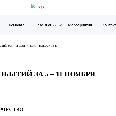
Команда
База знаний
Мероприятия
Контак
Обзоры
Москв
ИЙ ЗА 5 – 11 НОЯБРЯ 2018 Г., ВЫПУСК № 43
Алерты
Санкт-
Статьи и комментарии
Красно
БЫТИЙ ЗА 5 – 11 НОЯБРЯ
Видео
Влади
Книги
Татарс
Журналы
ОАЭ
РЧЕСТВО
Антикризисный инфопортал
Корея