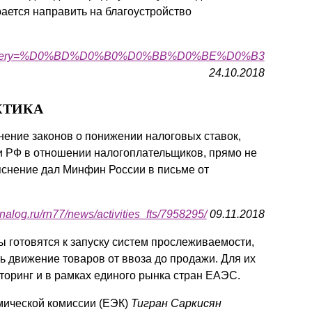
ается направить на благоустройство
9040?query=%D0%BD%D0%B0%D0%BB%D0%BE%D0%B3
24.10.2018
КТИКА
енение законов о понижении налоговых ставок,
ми РФ в отношении налогоплательщиков, прямо не
яснение дал Минфин России в письме от
nalog.ru/rn77/news/activities_fts/7958295/
09.11.2018
 готовятся к запуску систем прослеживаемости,
 движение товаров от ввоза до продажи. Для их
оринг и в рамках единого рынка стран ЕАЭС.
мической комиссии (ЕЭК)
Тигран Саркисян