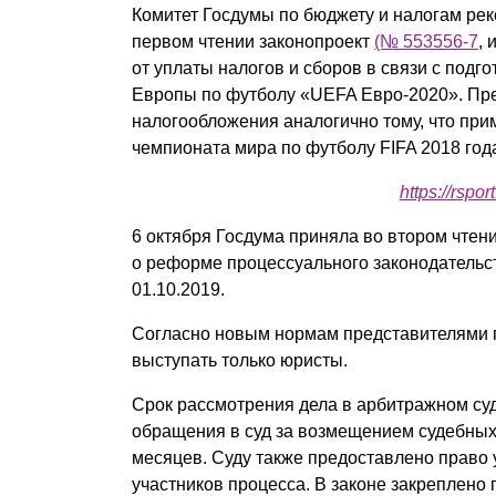
Комитет Госдумы по бюджету и налогам ре
Почему «Пепеляев Групп»?
первом чтении законопроект
(№ 553556-7
,
от уплаты налогов и сборов в связи с подг
Обращение Управляющего
Европы по футболу «UEFA Евро-2020». Пр
Партнера
налогообложения аналогично тому, что при
чемпионата мира по футболу FIFA 2018 года
Социальная
ответственность
https://rspo
6 октября Госдума приняла во втором чтен
о реформе процессуального законодательств
01.10.2019.
Согласно новым нормам представителями п
выступать только юристы.
Срок рассмотрения дела в арбитражном суде
обращения в суд за возмещением судебных р
месяцев. Суду также предоставлено право
участников процесса. В законе закреплено