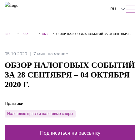
ПОИСК ПО САЙТУ
Закрыть
RU
English
ГЛАВН
•
БАЗА
•
ОБЗО
•
ОБЗОР НАЛОГОВЫХ СОБЫТИЙ ЗА 28 СЕНТЯБРЯ –
中文
АЯ
ЗНАНИЙ
РЫ
04 ОКТЯБРЯ 2020 Г.
한국어
05.10.2020
7 мин. на чтение
Deutsch
ОБЗОР НАЛОГОВЫХ СОБЫТИЙ
Italiano
ЗА 28 СЕНТЯБРЯ – 04 ОКТЯБРЯ
2020 Г.
Español
Français
Практики
日本語
Налоговое право и налоговые споры
Português
Подписаться на рассылку
Türkçe