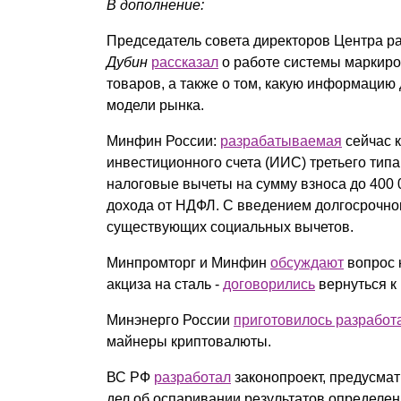
В дополнение:
Председатель совета директоров Центра р
Дубин
рассказал
о работе системы маркиров
товаров, а также о том, какую информаци
модели рынка.
Минфин России:
разрабатываемая
сейчас 
инвестиционного счета (ИИС) третьего типа
налоговые вычеты на сумму взноса до 400 0
дохода от НДФЛ. С введением долгосрочно
существующих социальных вычетов.
Минпромторг и Минфин
обсуждают
вопрос 
акциза на сталь -
договорились
вернуться к
Минэнерго России
приготовилось разработ
майнеры криптовалюты.
ВС РФ
разработал
законопроект, предусма
дел об оспаривании результатов определен