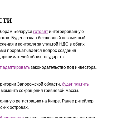
СТИ
сборам Беларуси
готовят
интегрированную
огов. Будет создан бесшовный незаметный
исления и контроля за уплатой НДС в обеих
гами прорабатывается вопрос создания
принимателей обоих государств.
т адаптировать
законодательство под инвестора,
ритории Запорожской области,
будет платить
о момента сокращения гривневой массы.
оянную регистрацию на Кипре. Ранее ритейлер
ских островах.
бнародовал
доклад, согласно которому платежи