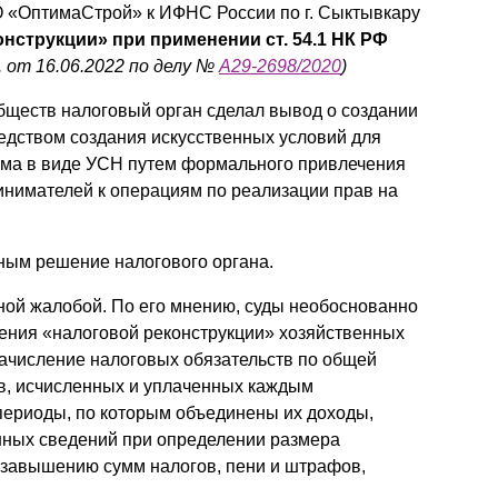
 «ОптимаСтрой» к ИФНС России по г. Сыктывкару
нструкции» при применении ст. 54.1 НК РФ
 от 16.06.2022 по делу №
А29-2698/2020
)
бществ налоговый орган сделал вывод о создании
едством создания искусственных условий для
има в виде УСН путем формального привлечения
нимателей к операциям по реализации прав на
ным решение налогового органа.
ной жалобой. По его мнению, суды необоснованно
ения «налоговой реконструкции» хозяйственных
Начисление налоговых обязательств по общей
ов, исчисленных и уплаченных каждым
ериоды, по которым объединены их доходы,
нных сведений при определении размера
 завышению сумм налогов, пени и штрафов,