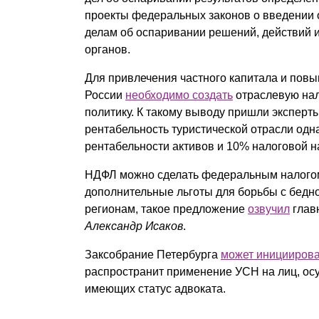
проекты федеральных законов о введении 
делам об оспаривании решений, действий 
органов.
Для привлечения частного капитала и повы
России
необходимо создать
отраслевую нал
политику. К такому выводу пришли экспер
рентабельность туристической отрасли одна
рентабельности активов и 10% налоговой на
НДФЛ можно сделать федеральным налогом,
дополнительные льготы для борьбы с бедно
регионам, такое предложение
озвучил
глав
Александр Исаков
.
Заксобрание Петербурга
может инициирова
распространит применение УСН на лиц, ос
имеющих статус адвоката.