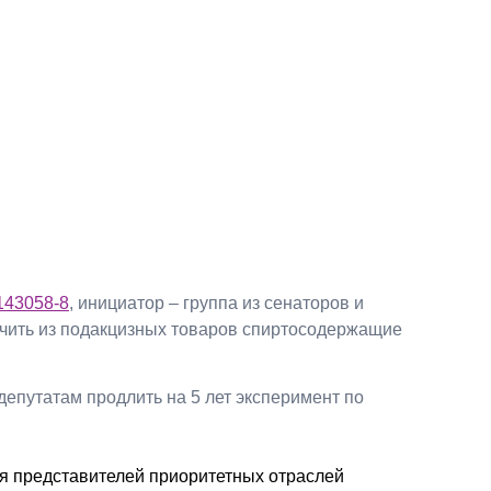
Презентации экспертов
Китай
Брошюры
143058-8
, инициатор – группа из сенаторов и
ючить из подакцизных товаров спиртосодержащие
депутатам продлить на 5 лет эксперимент по
ля представителей приоритетных отраслей