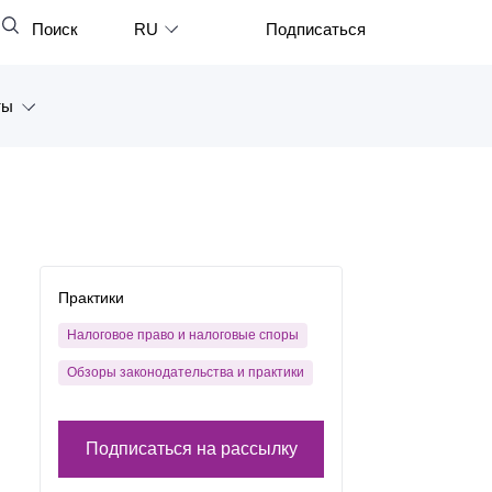
Поиск
RU
Подписаться
Закрыть
English
ты
中文
한국어
а
Deutsch
Петербург
Italiano
ярск
Español
Практики
восток
Français
Налоговое право и налоговые споры
тан
Обзоры законодательства и практики
日本語
Português
Подписаться на рассылку
Türkçe