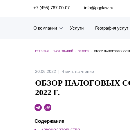
ПОИСК ПО САЙТУ
+7 (495) 767-00-07
info@pgplaw.ru
О компании
Услуги
География услуг
Знакомство с компанией
ГЛАВНАЯ
•
БАЗА ЗНАНИЙ
•
ОБЗОРЫ
•
ОБЗОР НАЛОГОВЫХ СОБЫТ
География услуг
Наш опыт
20.06.2022
4 мин. на чтение
ОБЗОР НАЛОГОВЫХ СО
Рейтинги, Награды, Цифры
2022 Г.
Новости
Карьера
Содержание
История компании
Законодательство