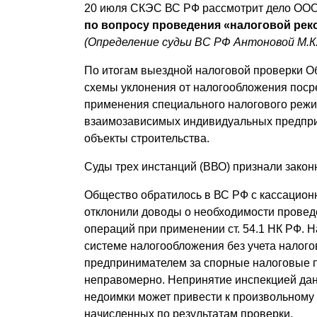
20 июля СКЭС ВС РФ рассмотрит дело ООО
по вопросу проведения «налоговой реко
(Определение судьи ВС РФ Антоновой М.К.
По итогам выездной налоговой проверки О
схемы уклонения от налогообложения поср
применения специального налогового реж
взаимозависимых индивидуальных предпри
объекты строительства.
Суды трех инстанций (ВВО) признали закон
Общество обратилось в ВС РФ с кассацион
отклонили доводы о необходимости провед
операций при применении ст. 54.1 НК РФ. 
системе налогообложения без учета налог
предпринимателем за спорные налоговые п
неправомерно. Непринятие инспекцией да
недоимки может привести к произвольному
начисленных по результатам проверки.