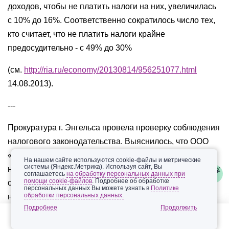
доходов, чтобы не платить налоги на них, увеличилась
с 10% до 16%. Соответственно сократилось число тех,
кто считает, что не платить налоги крайне
предосудительно - с 49% до 30%
(см.
http://ria.ru/economy/20130814/956251077.html
14.08.2013).
---
Прокуратура г. Энгельса провела проверку соблюдения
налогового законодательства. Выяснилось, что ООО
«Волгатепло» имеет непогашенную недоимку по
На нашем сайте используются cookie-файлы и метрические
системы (Яндекс.Метрика). Используя сайт, Вы
налоговым платежам (сумма не указывается). «В целях
соглашаетесь
на обработку персональных данных при
помощи cookie-файлов
. Подробнее об обработке
обеспечения исполнения обязанности по уплате
персональных данных Вы можете узнать в
Политике
обработки персональных данных.
налога муниципального предприятия прокурором
Подробнее
города Энгельса в порядке ст. 77 Налогового кодекса
РФ санкционирован частичный арест имущества