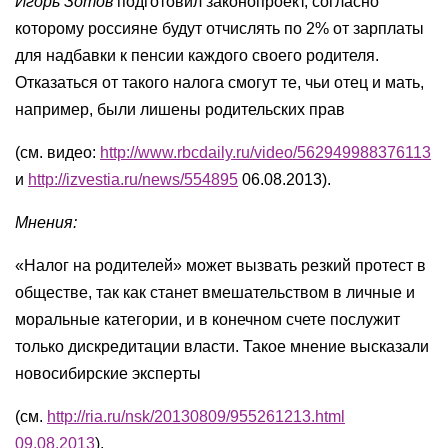
Игорь Зотов
подготовил законопроект, согласно
которому россияне будут отчислять по 2% от зарплаты
для надбавки к пенсии каждого своего родителя.
Отказаться от такого налога смогут те, чьи отец и мать,
например, были лишены родительских прав
(см. видео:
http://www.rbcdaily.ru/video/562949988376113
и
http://izvestia.ru/news/554895
06.08.2013).
Мнения:
«Налог на родителей» может вызвать резкий протест в
обществе, так как станет вмешательством в личные и
моральные категории, и в конечном счете послужит
только дискредитации власти. Такое мнение высказали
новосибирские эксперты
(см.
http://ria.ru/nsk/20130809/955261213.html
09.08.2013
).