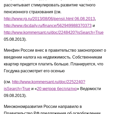
рассчитывает стимулировать развитие частного
пенсионного страхования (см.
http://www.rg.ru/2013/08/06/pensii.html 06.08.2013
,
http://www.rbcdaily.ru/finance/562949988370373
и
http://www.kommersant.ru/doc/2248420?isSearch=True
05.08.2013).
Минфин России внес в правительство законопроект о
введении налога на недвижимость. Собственникам
квартир придется платить больше. Планируется, что
Госдума рассмотрит его осенью
(см.
http://www.kommersant.ru/doc/2252240?
isSearch=True
и «
20 метров бесплатно
» Ведомости
09.08.2013).
Минэкономразвития России направило в
Правительство РФ предложения об освобождении