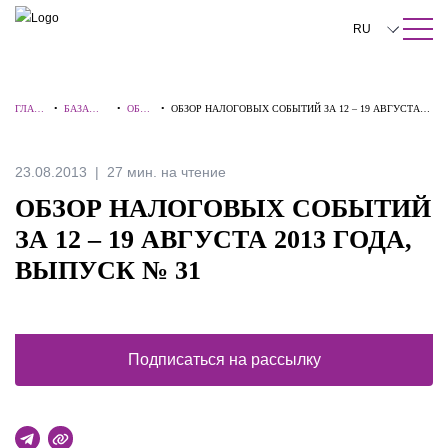
ПОИСК ПО САЙТУ
Закрыть
RU
English
ГЛАВ
•
БАЗА
•
ОБЗО
•
ОБЗОР НАЛОГОВЫХ СОБЫТИЙ ЗА 12 – 19 АВГУСТА
中文
НАЯ
ЗНАНИЙ
РЫ
2013 ГОДА, ВЫПУСК № 31
한국어
23.08.2013
27 мин. на чтение
Deutsch
ОБЗОР НАЛОГОВЫХ СОБЫТИЙ
Italiano
ЗА 12 – 19 АВГУСТА 2013 ГОДА,
ВЫПУСК № 31
Español
Français
日本語
Подписаться на рассылку
Português
Türkçe