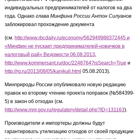
индивидуальных предпринимателей от налогов на два
года. Однако
глава Минфина России Антон Силуанов
заблокировал прохождение документа
(см.
http://www.rbcdaily.ru/economy/562949988372445 и
«Минфин не пускает предпринимателей-новичков в
налоговый рай» Ведомости 06.08.2013
,
http://www.kommersant.ru/doc/2248764?isSearch=True
и
http://rg.ru/2013/08/05/kanikuli.html
05.08.2013).
Минприроды России опубликовало новую редакцию
правок ко второму чтению проекта поправок (№584399-
5) в закон об отходах (см.
http://www.mnr.gov.ru/regulatory/detail.php?ID=131163
).
Производители и импортеры должны будут
гарантировать утилизацию отходов от своей продукции