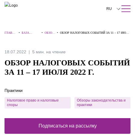
ПОИСК ПО САЙТУ
Закрыть
RU
English
ГЛАВНА
•
БАЗА
•
ОБЗОР
•
ОБЗОР НАЛОГОВЫХ СОБЫТИЙ ЗА 11 – 17 ИЮЛЯ
中文
Я
ЗНАНИЙ
Ы
2022 Г.
한국어
18.07.2022
5 мин. на чтение
Deutsch
ОБЗОР НАЛОГОВЫХ СОБЫТИЙ
Italiano
ЗА 11 – 17 ИЮЛЯ 2022 Г.
Español
Практики
Français
Налоговое право и налоговые
Обзоры законодательства и
日本語
споры
практики
Português
Подписаться на рассылку
Türkçe