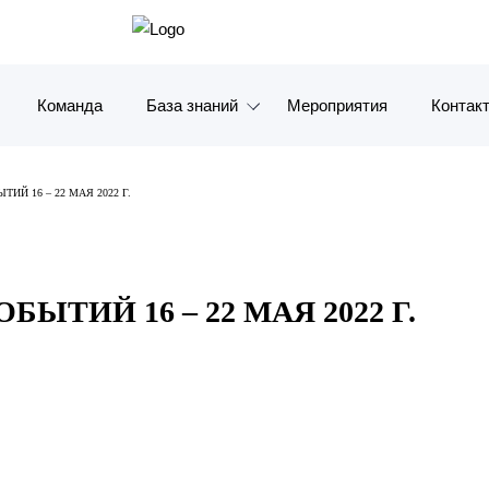
Команда
База знаний
Мероприятия
Контак
Обзоры
Москв
ИЙ 16 – 22 МАЯ 2022 Г.
Алерты
Санкт-
Статьи и комментарии
Красно
ЫТИЙ 16 – 22 МАЯ 2022 Г.
Видео
Влади
Книги
Татарс
Журналы
ОАЭ
Антикризисный инфопортал
Корея