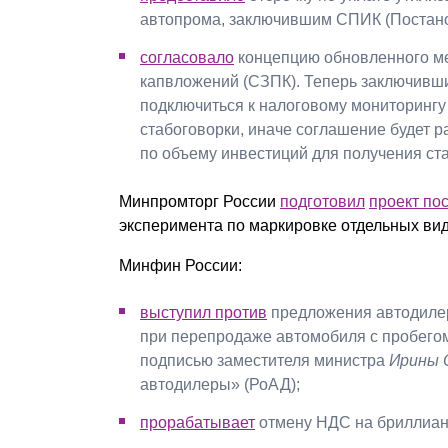
автопрома, заключившим СПИК (Постанов
согласовало
концепцию обновленного м
капвложений (СЗПК). Теперь заключив
подключиться к налоговому мониторингу 
стабоговорки, иначе соглашение будет 
по объему инвестиций для получения ст
Минпромторг России
подготовил
проект по
эксперимента по маркировке отдельных ви
Минфин России:
выступил против
предложения автодилер
при перепродаже автомобиля с пробегом
подписью заместителя министра
Ирины 
автодилеры» (РоАД);
прорабатывает
отмену НДС на бриллиан