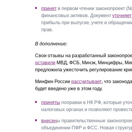
принят
в первом чтении законопроект (
финансовых активов. Документ
уточняет
прибыль при выпуске, учете и обращен
прав.
В дополнение:
Свои отзывы на разработанный законопро
оставили
МВД, ФСБ, Минэк, Минцифры, Мин
предложила ужесточить регулирование кри
Минфин России
рассчитывает
, что законо
будет введено уже в этом году.
приняты
поправки в НК РФ, которые уточ
налоговых органах и позволяют провести 
внесен
ы правительственные законопро
объединении ПФР и ФСС. Новая структура