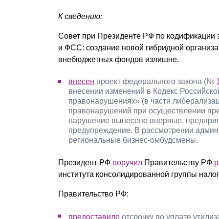
К сведению:
Совет при Президенте РФ по кодификации 
и ФСС: создание новой гибридной организ
внебюджетных фондов излишне.
внесен
проект федерального закона (№
внесении изменений в Кодекс Российск
правонарушениях» (в части либерализац
правонарушений при осуществлении пре
нарушение вынесено впервые, предприн
предупреждение. В рассмотрении админи
региональные бизнес-омбудсмены.
Президент РФ
поручил
Правительству РФ
р
института консолидированной группы нало
Правительство РФ:
предоставило
отсрочку по уплате утили