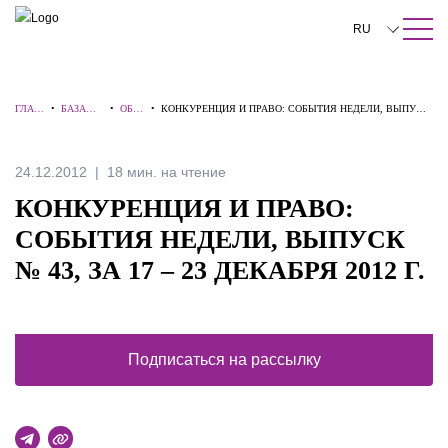
ПОИСК ПО САЙТУ
Закрыть
RU
English
ГЛАВ
•
БАЗА
•
ОБЗО
•
КОНКУРЕНЦИЯ И ПРАВО: СОБЫТИЯ НЕДЕЛИ, ВЫПУСК
中文
НАЯ
ЗНАНИЙ
РЫ
№ 43, ЗА 17 – 23 ДЕКАБРЯ 2012 Г.
한국어
24.12.2012
18 мин. на чтение
Deutsch
КОНКУРЕНЦИЯ И ПРАВО:
Italiano
СОБЫТИЯ НЕДЕЛИ, ВЫПУСК
№ 43, ЗА 17 – 23 ДЕКАБРЯ 2012 Г.
Español
Français
日本語
Подписаться на рассылку
Português
Türkçe