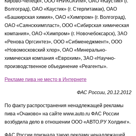
Кирово-Чепецк», ООО «НИКОХИМ», ОАО «Каустик» (г.
Волгоград), ОАО «Каустик» (г. Стерлитамак), ОАО
«Башкирская химия», ОАО «Химпром» (г. Волгоград),
ОАО «Саянскхимпласт», ООО «Сибирская химическая
компания», ОАО «Химпром» (г. Новочебоксарск), ЗАО
«Ренова Оргсинтез», ООО «Сибменеджмент», ООО
«Новомосковский хлор», ОАО «Минерально-
химическая компания «Еврохим», ЗАО «Научно-
производственное объединение «Реагенты».
Рекламе пива не место в Интернете
ФАС России, 20.12.2012
По факту распространения ненадлежащей рекламы
пива «Очаково» на сайте www.auto.ru ФАС России
возбудила дело в отношении ООО «АВТО.РУ Холдинг».
ФАС России признала такую рекламу ненадлежащей,