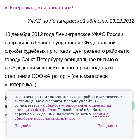
«Пятерочка», жди приставов!
УФАС по Ленинградской области, 19.12.2012
18 декабря 2012 года Ленинградское УФАС России
направило в Главное управление Федеральной
службы судебных приставов Центрального района по
городу Санкт-Петербургу официальное письмо о
возбуждении исполнительного производства в
отношении ООО «Агроторг» (сеть магазинов
«Пятерочка»).
На нашем сайте используются cookie-файлы и метрические
Из истории вопроса: в апреле 2012 года
системы (Яндекс.Метрика). Используя сайт, Вы
соглашаетесь
на обработку персональных данных при
антимонопольный орган запросил у ООО «Агроторг»
помощи cookie-файлов
. Подробнее об обработке
информацию о деятельности по размещению объектов
персональных данных Вы можете узнать в
Политике
обработки персональных данных.
торговли на территории Ленинградской области. В
Подробнее
установленный срок запрошенные документы