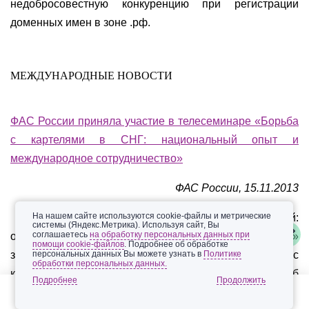
недобросовестную конкуренцию при регистрации
доменных имен в зоне .рф.
МЕЖДУНАРОДНЫЕ НОВОСТИ
ФАС России приняла участие в телесеминаре «Борьба
с картелями в СНГ: национальный опыт и
международное сотрудничество»
ФАС России, 15.11.2013
На нашем сайте используются cookie-файлы и метрические
Выступая с докладом «Расследование картелей:
системы (Яндекс.Метрика). Используя сайт, Вы
соглашаетесь
на обработку персональных данных при
основные этапы и методы получения доказательств»
помощи cookie-файлов
. Подробнее об обработке
заместитель начальника Управления по борьбе с
персональных данных Вы можете узнать в
Политике
обработки персональных данных.
картелями ФАС России Мухамед Хамуков рассказал об
Подробнее
особенностях сбора доказательств при расследовании