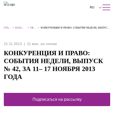
ПОИСК ПО САЙТУ
Закрыть
RU
English
ГЛАВ
•
БАЗА
•
ОБЗ
•
КОНКУРЕНЦИЯ И ПРАВО: СОБЫТИЯ НЕДЕЛИ, ВЫПУСК
中文
НАЯ
ЗНАНИЙ
ОРЫ
№ 42, ЗА 11– 17 НОЯБРЯ 2013 ГОДА
한국어
21.11.2013
11 мин. на чтение
Deutsch
КОНКУРЕНЦИЯ И ПРАВО:
Italiano
СОБЫТИЯ НЕДЕЛИ, ВЫПУСК
№ 42, ЗА 11– 17 НОЯБРЯ 2013
Español
ГОДА
Français
日本語
Português
Подписаться на рассылку
Türkçe