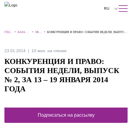
ПОИСК ПО САЙТУ
Закрыть
RU
English
ГЛАВ
•
БАЗА
•
ОБЗО
•
КОНКУРЕНЦИЯ И ПРАВО: СОБЫТИЯ НЕДЕЛИ, ВЫПУСК
中文
НАЯ
ЗНАНИЙ
РЫ
№ 2, ЗА 13 – 19 ЯНВАРЯ 2014 ГОДА
한국어
23.01.2014
10 мин. на чтение
Deutsch
КОНКУРЕНЦИЯ И ПРАВО:
Italiano
СОБЫТИЯ НЕДЕЛИ, ВЫПУСК
№ 2, ЗА 13 – 19 ЯНВАРЯ 2014
Español
ГОДА
Français
日本語
Português
Подписаться на рассылку
Türkçe