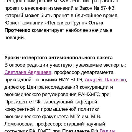
сегодняшним реалиям, ФАС России
разработан
проект о внесении изменений в Закон № 57-ФЗ,
который может быть принят в ближайшее время.
Юрист компании «Пепеляев Групп»
Ольга
Протченко
комментирует наиболее значимые
новации.
Уроки четвертого антимонопольного пакета
В опросе редакции участвуют уважаемые эксперты:
Светлана Авдашева
, профессор департамента
прикладной экономики НИУ ВШЭ;
Андрей Шаститко
,
директор Центра исследований конкуренции и
экономического регулирования РАНХиГС при
Президенте РФ, заведующий кафедрой
конкурентной и промышленной политики
экономического факультета МГУ им. М.В.
Ломоносова, профессор; старший научный
сотрудник РАНХиГС при Президенте РФ
Вадим