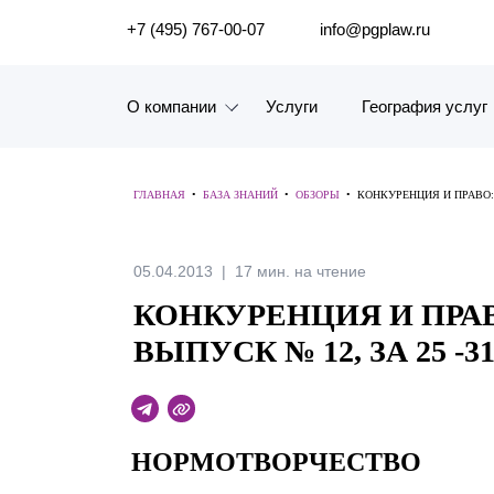
ПОИСК ПО САЙТУ
+7 (495) 767-00-07
info@pgplaw.ru
О компании
Услуги
География услуг
Знакомство с компанией
ГЛАВНАЯ
•
БАЗА ЗНАНИЙ
•
ОБЗОРЫ
•
КОНКУРЕНЦИЯ И ПРАВО: 
География услуг
Наш опыт
05.04.2013
17 мин. на чтение
КОНКУРЕНЦИЯ И ПРА
Рейтинги, Награды, Цифры
ВЫПУСК № 12, ЗА 25 -3
Новости
Карьера
НОРМОТВОРЧЕСТВО
История компании