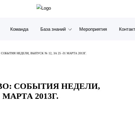
Команда
База знаний
Мероприятия
Контак
Обзоры
Москв
СОБЫТИЯ НЕДЕЛИ, ВЫПУСК № 12, ЗА 25 -31 МАРТА 2013Г.
Алерты
Санкт-
Статьи и комментарии
Красно
ВО: СОБЫТИЯ НЕДЕЛИ,
Видео
Влади
1 МАРТА 2013Г.
Книги
Татарс
Журналы
ОАЭ
Антикризисный инфопортал
Корея