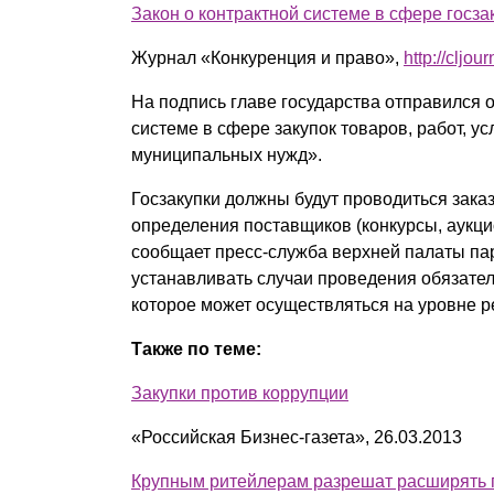
Закон о контрактной системе в сфере госза
Почему «Пепеляев Групп»?
Журнал «Конкуренция и право»,
http://cljour
Обращение Управляющего
На подпись главе государства отправился
Партнера
системе в сфере закупок товаров, работ, у
Социальная
муниципальных нужд».
ответственность
Госзакупки должны будут проводиться зака
определения поставщиков (конкурсы, аукци
сообщает пресс-служба верхней палаты па
устанавливать случаи проведения обязател
которое может осуществляться на уровне р
Также по теме:
Закупки против коррупции
«Российская Бизнес-газета», 26.03.2013
Крупным ритейлерам разрешат расширять 