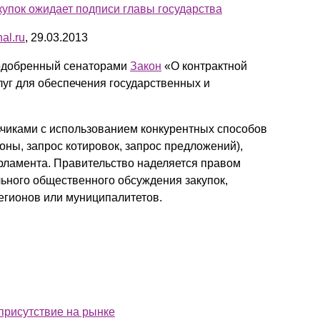
купок ожидает подписи главы государства
Презентации экспертов
Китай
nal.ru
, 29.03.2013
Брошюры
 одобренный сенаторами
Закон
«О контрактной
слуг для обеспечения государственных и
зчиками с использованием конкурентных способов
оны, запрос котировок, запрос предложений),
рламента. Правительство наделяется правом
ьного общественного обсуждения закупок,
егионов или муниципалитетов.
присутствие на рынке