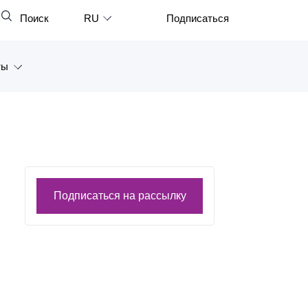
Поиск
RU
Подписаться
Закрыть
English
ты
中文
한국어
а
Deutsch
Петербург
Italiano
ярск
Español
Подписаться на рассылку
восток
Français
тан
日本語
Português
Türkçe