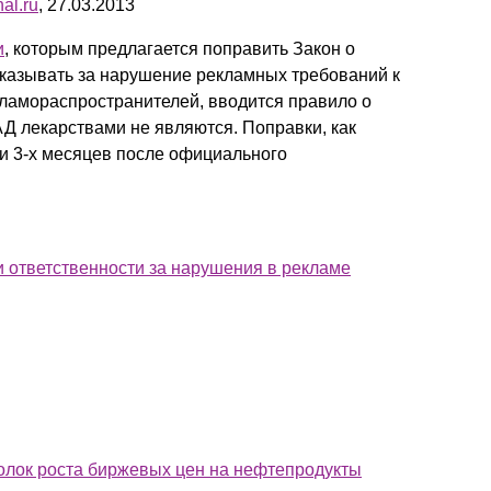
nal.ru
, 27.03.2013
и
, которым предлагается поправить Закон о
казывать за нарушение рекламных требований к
кламораспространителей, вводится правило о
АД лекарствами не являются. Поправки, как
ии 3-х месяцев после официального
и ответственности за нарушения в рекламе
олок роста биржевых цен на нефтепродукты