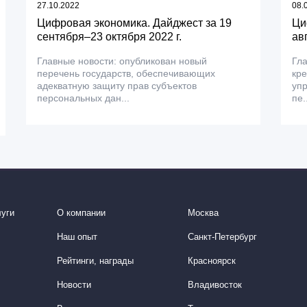
27.10.2022
08.
Цифровая экономика. Дайджест за 19
Ци
сентября–23 октября 2022 г.
ав
Главные новости: опубликован новый
Гла
перечень государств, обеспечивающих
кр
адекватную защиту прав субъектов
уп
персональных дан...
пе.
уги
О компании
Москва
Наш опыт
Санкт-Петербург
Рейтинги, награды
Красноярск
Новости
Владивосток