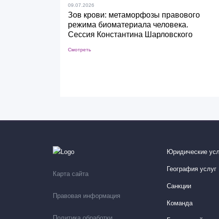
09.07.2026
Зов крови: метаморфозы правового
режима биоматериала человека.
Сессия Константина Шарловского
Смотреть
Юридические усл
География услуг
Карта сайта
Санкции
Правовая информация
Команда
Политика обработки