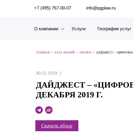
ПОИСК ПО САЙТУ
+7 (495) 767-00-07
info@pgplaw.ru
О компании
Услуги
География услуг
Знакомство с компанией
ГЛАВНАЯ
•
БАЗА ЗНАНИЙ
•
ОБЗОРЫ
•
ДАЙДЖЕСТ – «ЦИФРОВАЯ 
География услуг
Наш опыт
30.12.2019
ДАЙДЖЕСТ – «ЦИФРОВ
Рейтинги, Награды, Цифры
ДЕКАБРЯ 2019 Г.
Новости
Карьера
Скачать обзор
История компании