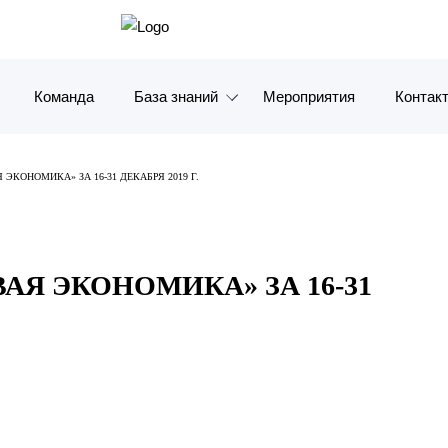
Команда
База знаний
Мероприятия
Контак
Обзоры
Москв
ЭКОНОМИКА» ЗА 16-31 ДЕКАБРЯ 2019 Г.
Алерты
Санкт-
Статьи и комментарии
Красно
АЯ ЭКОНОМИКА» ЗА 16-31
Видео
Влади
Книги
Татарс
Журналы
ОАЭ
Антикризисный инфопортал
Корея