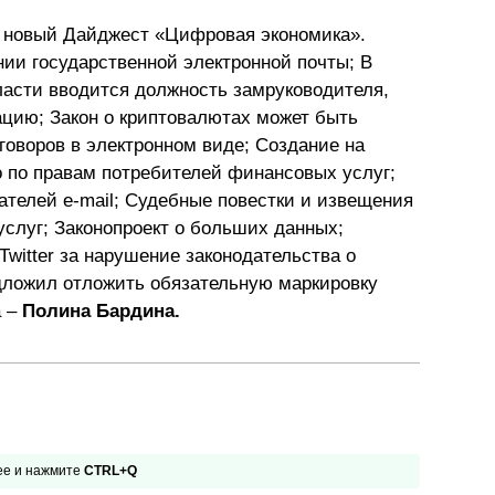
Презентации экспертов
Китай
а новый Дайджест «Цифровая экономика».
нии государственной электронной почты; В
Брошюры
асти вводится должность замруководителя,
цию; Закон о криптовалютах может быть
говоров в электронном виде; Создание на
о по правам потребителей финансовых услуг;
ателей e-mail; Судебные повестки и извещения
услуг; Законопроект о больших данных;
witter за нарушение законодательства о
дложил отложить обязательную маркировку
а –
Полина Бардина.
 ее и нажмите
CTRL+Q