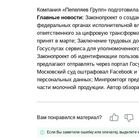
Почему «Пепеляев Групп»?
Компания «Пепеляев Групп» подготовил
Главные новости:
Законопроект о созда
Обращение Управляющего
федеральных органах исполнительной вл
Партнера
ответственного за цифровую трансформа
принят в марте; Заключение трудовых до
Социальная
Госуслугах сервиса для уполномоченног
ответственность
Законопроект об идентификации пользов
предлагают отправлять через портал Гос
Московский суд оштрафовал Facebook и T
персональных данных; Минпромторг пре
части молочной продукции. Автор обзор
Вам понравился материал?
Если Вы заметили ошибку или опечатку, выделите