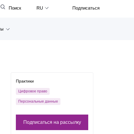
Поиск
RU
Подписаться
Закрыть
English
ты
中文
한국어
а
Deutsch
Петербург
Italiano
ярск
Español
Практики
восток
Français
Цифровое право
тан
Персональные данные
日本語
Português
Подписаться на рассылку
Türkçe